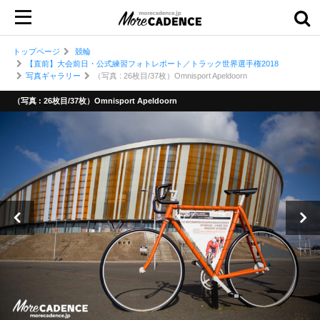
トップページ
競輪
【直前】大会前日・公式練習フォトレポート／トラック世界選手権2018
写真ギャラリー
（写真 : 26枚目/37枚）Omnisport Apeldoorn
（写真 : 26枚目/37枚）Omnisport Apeldoorn