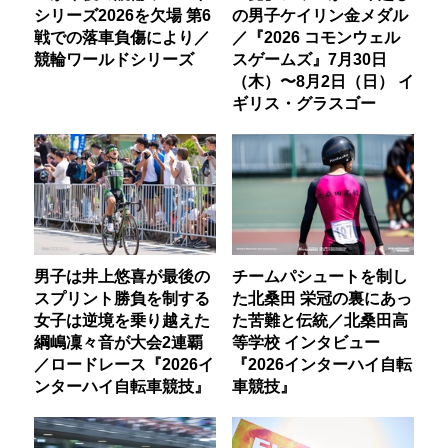
シリーズ2026を欠場 第6
の男子ケイリン金メダル
戦での落車負傷により／
／『2026 コモンウェル
競輪ワールドシリーズ
スゲームズ』7月30日
（木）〜8月2日（日） イ
ギリス・グラスゴー
男子は井上悠喜が最後の
チームパシュートを制し
スプリント勝負を制する
た北桑田 栄冠の裏にあっ
女子は逆境を乗り越えた
た苦難と伝統／北桑田高
綱嶋凜々音が大会2連覇
等学校 インタビュー
／ロードレース『2026イ
『2026インターハイ自転
ンターハイ自転車競技』
車競技』