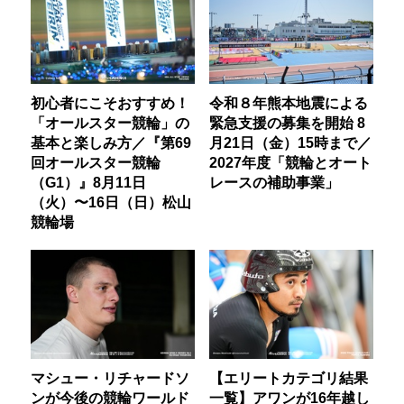
初心者にこそおすすめ！
令和８年熊本地震による
「オールスター競輪」の
緊急支援の募集を開始 8
基本と楽しみ方／『第69
月21日（金）15時まで／
回オールスター競輪
2027年度「競輪とオート
（G1）』8月11日
レースの補助事業」
（火）〜16日（日）松山
競輪場
マシュー・リチャードソ
【エリートカテゴリ結果
ンが今後の競輪ワールド
一覧】アワンが16年越し