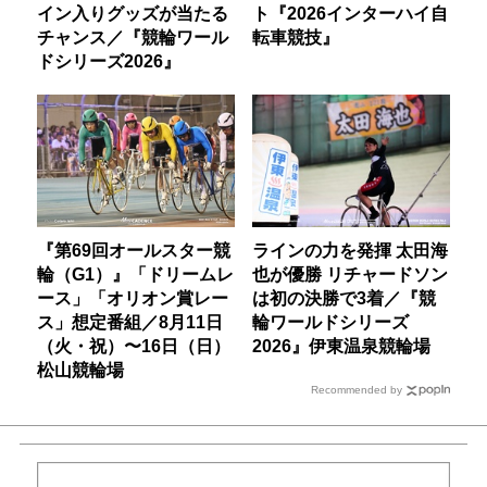
イン入りグッズが当たる
ト『2026インターハイ自
チャンス／『競輪ワール
転車競技』
ドシリーズ2026』
『第69回オールスター競
ラインの力を発揮 太田海
輪（G1）』「ドリームレ
也が優勝 リチャードソン
ース」「オリオン賞レー
は初の決勝で3着／『競
ス」想定番組／8月11日
輪ワールドシリーズ
（火・祝）〜16日（日）
2026』伊東温泉競輪場
松山競輪場
Recommended by