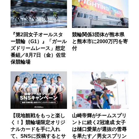
『第2回女子オールスタ
競輪関係3団体が熊本県
ー競輪（G1）』「ガール
と熊本市に2000万円を寄
ズドリームレース」想定
付
番組／8月7日（金）佐世
保競輪場
【現地観戦をもっと楽し
山崎帝輝がチームスプリ
く！】競輪場限定オリジ
ントに続く2冠達成 女子
ナルカードを手に入れ
は樋口愛菜が選抜の雪辱
て、SNSに投稿するとサ
を果たす／男女スプリン