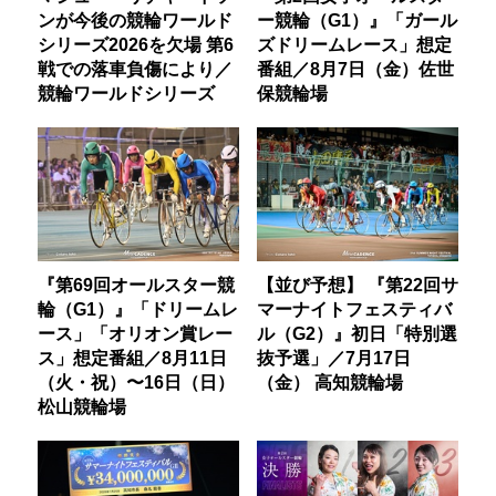
ンが今後の競輪ワールド
ー競輪（G1）』「ガール
シリーズ2026を欠場 第6
ズドリームレース」想定
戦での落車負傷により／
番組／8月7日（金）佐世
競輪ワールドシリーズ
保競輪場
『第69回オールスター競
【並び予想】 『第22回サ
輪（G1）』「ドリームレ
マーナイトフェスティバ
ース」「オリオン賞レー
ル（G2）』初日「特別選
ス」想定番組／8月11日
抜予選」／7月17日
（火・祝）〜16日（日）
（金） 高知競輪場
松山競輪場