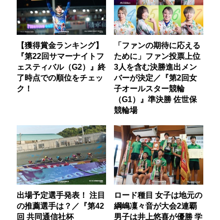
【獲得賞金ランキング】
「ファンの期待に応える
『第22回サマーナイトフ
ために」ファン投票上位
ェスティバル（G2）』終
3人を含む決勝進出メン
了時点での順位をチェッ
バーが決定／『第2回女
ク！
子オールスター競輪
（G1）』準決勝 佐世保
競輪場
出場予定選手発表！ 注目
ロード種目 女子は地元の
の推薦選手は？／『第42
綱嶋凜々音が大会2連覇
回 共同通信社杯
男子は井上悠喜が優勝 学