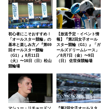
初心者にこそおすすめ！
【放送予定・イベント情
「オールスター競輪」の
報】『第2回女子オール
基本と楽しみ方／『第69
スター競輪（G1）』「ガ
回オールスター競輪
ールズドリームレース」
（G1）』8月11日
／8月7日（金）〜9日
（火）〜16日（日）松山
（日） 佐世保競輪場
競輪場
マシュー・リチャードソ
『第2回女子オールスタ