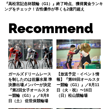
『高松宮記念杯競輪（G1）』終了時点、獲得賞金ランキ
ングをチェック！古性優作が早くも2億円超え
Recommend
ガールズドリームレース
【放送予定・イベント情
を制したのは佐藤水菜 準
報】『第69回オールスタ
決勝出場メンバーが決定
ー競輪（G1）』／8月11
『第2回女子オールスタ
日（火・祝）〜16日
ー競輪（G1）』／8月8
（日）松山競輪場
日（土） 佐世保競輪場