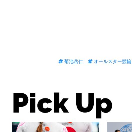
菊池岳仁
オールスター競輪
Pick Up