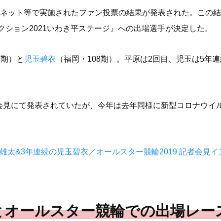
ンターネット等で実施されたファン投票の結果が発表された。この
クション2021いわき平ステージ』への出場選手が決定した。
7期）と
児玉碧衣
（福岡・108期）。平原は2回目、児玉は5年
会見にて発表されていたが、今年は去年同様に新型コロナウイ
雄太&3年連続の児玉碧衣／オールスター競輪2019 記者会見
とオールスター競輪での出場レー