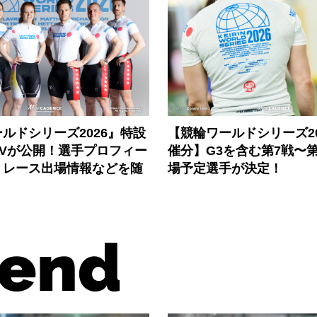
ルドシリーズ2026』特設
【競輪ワールドシリーズ202
PVが公開！選手プロフィー
催分】G3を含む第7戦〜第
、レース出場情報などを随
場予定選手が決定！
end