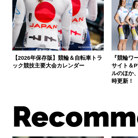
【2026年保存版】競輪＆自転車トラ
『競輪ワー
ック競技主要大会カレンダー
サイト＆
ルのほか
時更新！
Recomm