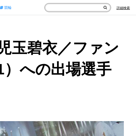
競輪
詳細検索
・児玉碧衣／ファン
1）への出場選手