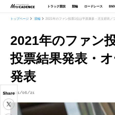
トラック競技
競輪
ロードレース
BM
トップページ
競輪
2021年のファン投票1位は平原康多・児玉碧衣
2021年のファ
投票結果発表・オ
発表
2021/06/21
Share