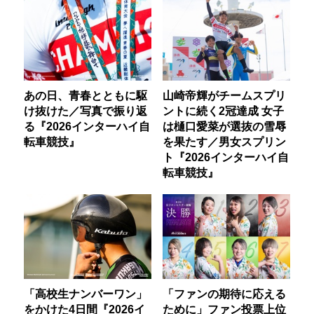
あの日、青春とともに駆
山崎帝輝がチームスプリ
け抜けた／写真で振り返
ントに続く2冠達成 女子
る『2026インターハイ自
は樋口愛菜が選抜の雪辱
転車競技』
を果たす／男女スプリン
ト『2026インターハイ自
転車競技』
「高校生ナンバーワン」
「ファンの期待に応える
をかけた4日間『2026イ
ために」ファン投票上位