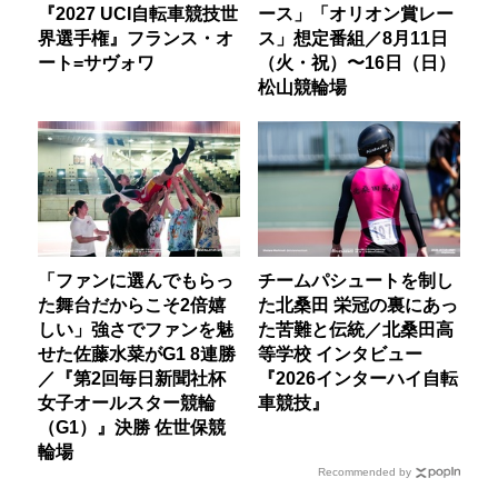
『2027 UCI自転車競技世
ース」「オリオン賞レー
界選手権』フランス・オ
ス」想定番組／8月11日
ート=サヴォワ
（火・祝）〜16日（日）
松山競輪場
「ファンに選んでもらっ
チームパシュートを制し
た舞台だからこそ2倍嬉
た北桑田 栄冠の裏にあっ
しい」強さでファンを魅
た苦難と伝統／北桑田高
せた佐藤水菜がG1 8連勝
等学校 インタビュー
／『第2回毎日新聞社杯
『2026インターハイ自転
女子オールスター競輪
車競技』
（G1）』決勝 佐世保競
輪場
Recommended by