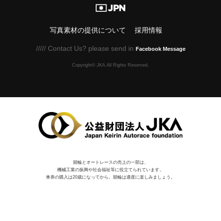
写真素材の提供について
採用情報
///// Contact Us? please send in
Facebook Message
Copyright© JKA.All Rights Reserved.
競輪とオートレースの売上の一部は、
機械⼯業の振興や社会福祉等に役⽴てられています。
車券の購入は20歳になってから。競輪は適度に楽しみましょう。