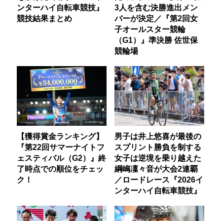
ンターハイ自転車競技』
3人を含む決勝進出メン
競技結果まとめ
バーが決定／『第2回女
子オールスター競輪
（G1）』準決勝 佐世保
競輪場
【獲得賞金ランキング】
男子は井上悠喜が最後の
『第22回サマーナイトフ
スプリント勝負を制する
ェスティバル（G2）』終
女子は逆境を乗り越えた
了時点での順位をチェッ
綱嶋凜々音が大会2連覇
ク！
／ロードレース『2026イ
ンターハイ自転車競技』