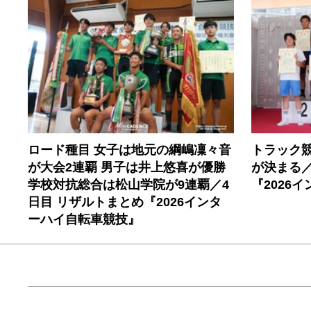
ロード種目 女子は地元の綱嶋凜々音
トラック
が大会2連覇 男子は井上悠喜が優勝
が決まる／
学校対抗総合は松山学院が9連覇／4
『2026
日目 リザルトまとめ『2026インタ
ーハイ自転車競技』