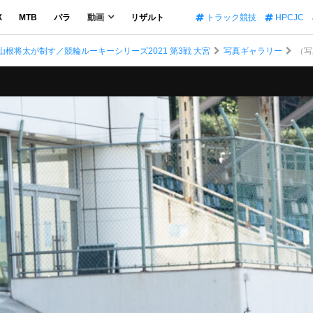
X
MTB
パラ
動画
リザルト
トラック競技
HPCJC
根将太が制す／競輪ルーキーシリーズ2021 第3戦 大宮
写真ギャラリー
（写