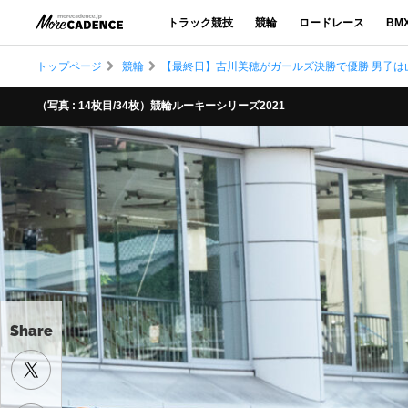
トラック競技
競輪
ロードレース
BM
トップページ
競輪
【最終日】吉川美穂がガールズ決勝で優勝 男子は山
（写真 : 14枚目/34枚）競輪ルーキーシリーズ2021
Share