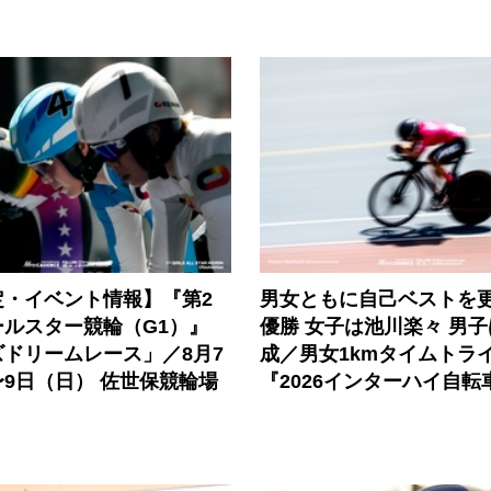
定・イベント情報】『第2
男女ともに自己ベストを
ールスター競輪（G1）』
優勝 女子は池川楽々 男
ドリームレース」／8月7
成／男女1kmタイムトラ
9日（日） 佐世保競輪場
『2026インターハイ自転