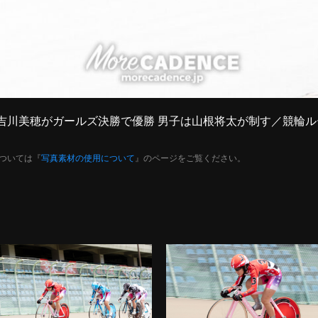
日】吉川美穂がガールズ決勝で優勝 男子は山根将太が制す／競輪ルー
ついては『
写真素材の使用について
』のページをご覧ください。