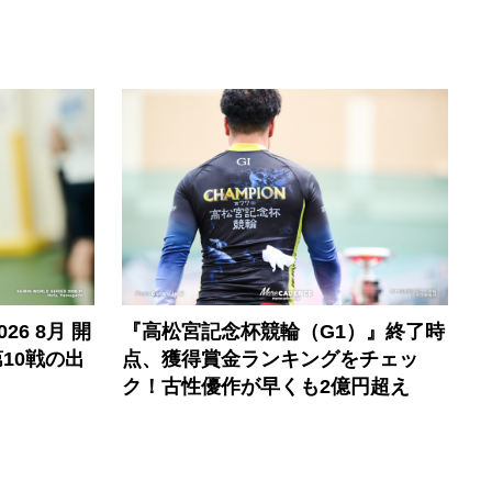
6 8月 開
『高松宮記念杯競輪（G1）』終了時
10戦の出
点、獲得賞金ランキングをチェッ
ク！古性優作が早くも2億円超え