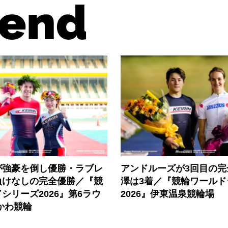
end
が強豪を倒し優勝・ラブレ
アンドルーズが3回目の完
負けなしの完全優勝／『競
澤は3着／『競輪ワールド
シリーズ2026』第6ラウ
2026』伊東温泉競輪場
かわ競輪