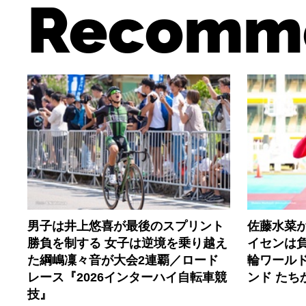
Recomm
男子は井上悠喜が最後のスプリント
佐藤水菜
勝負を制する 女子は逆境を乗り越え
イセンは
た綱嶋凜々音が大会2連覇／ロード
輪ワールド
レース『2026インターハイ自転車競
ンド たち
技』