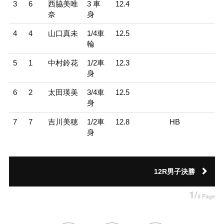
3
6
西脇美唯
3 車
12.4
奈
身
4
4
山口真未
1/4車
12.5
輪
5
1
中村鈴花
1/2車
12.3
身
6
2
太田瑛美
3/4車
12.5
身
7
7
吉川美穂
1/2車
12.8
HB
身
12R男子決勝
1/
5 Page