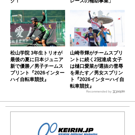
ク！
レースの補助事業」
松山学院 3年生トリオが
山崎帝輝がチームスプリ
最後の夏に日本ジュニア
ントに続く2冠達成 女子
新で優勝／男子チームス
は樋口愛菜が選抜の雪辱
プリント『2026インター
を果たす／男女スプリン
ハイ自転車競技』
ト『2026インターハイ自
転車競技』
Recommended by