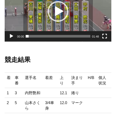
レ
ー
ヤ
ー
00:00
01:48
競走結果
着
車
選手名
着差
上
決まり
H/B
個人
番
り
手
状況
1
3
内野艶和
12.1
捲り
2
5
山本さく
3/4車
12.0
マーク
ら
身