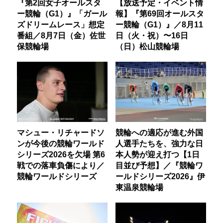
『第2回女子オールスタ
【放送予定・イベント情
ー競輪（G1）』「ガール
報】『第69回オールスタ
ズドリームレース」想定
ー競輪（G1）』／8月11
番組／8月7日（金）佐世
日（火・祝）〜16日
保競輪場
（日）松山競輪場
マシュー・リチャードソ
競輪への適応が進む外国
ンが今後の競輪ワールド
人選手たちを、強力な日
シリーズ2026を欠場 第6
本人勢が迎え打つ【1日
戦での落車負傷により／
目並び予想】／『競輪ワ
競輪ワールドシリーズ
ールドシリーズ2026』伊
東温泉競輪場