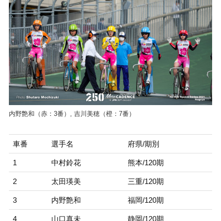
内野艶和（赤：3番）, 吉川美穂（橙：7番）
車番
選手名
府県/期別
1
中村鈴花
熊本/120期
2
太田瑛美
三重/120期
3
内野艶和
福岡/120期
4
山口真未
静岡/120期