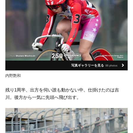
写真ギャラリーを見る
98 photos
内野艶和
残り1周半、出方を伺い誰も動かない中、仕掛けたのは吉
川。後方から一気に先頭へ飛び出す。