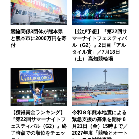
競輪関係3団体が熊本県
【並び予想】『第22回サ
と熊本市に2000万円を寄
マーナイトフェスティバ
付
ル（G2）』2日目「アル
タイル賞」／7月18日
（土） 高知競輪場
【獲得賞金ランキング】
令和８年熊本地震による
『第22回サマーナイトフ
緊急支援の募集を開始 8
ェスティバル（G2）』終
月21日（金）15時まで／
了時点での順位をチェッ
2027年度「競輪とオート