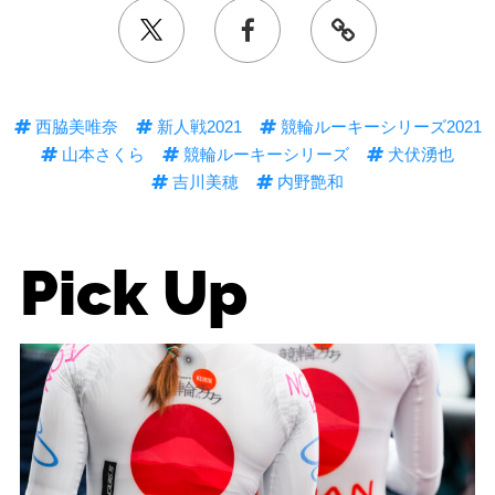
西脇美唯奈
新人戦2021
競輪ルーキーシリーズ2021
山本さくら
競輪ルーキーシリーズ
犬伏湧也
吉川美穂
内野艶和
Pick Up