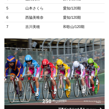
5
山本さくら
愛知/120期
6
西脇美唯奈
愛知/120期
7
吉川美穂
和歌山/120期