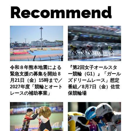
Recommend
令和８年熊本地震による
『第2回女子オールスタ
緊急支援の募集を開始 8
ー競輪（G1）』「ガール
月21日（金）15時まで／
ズドリームレース」想定
2027年度「競輪とオート
番組／8月7日（金）佐世
レースの補助事業」
保競輪場