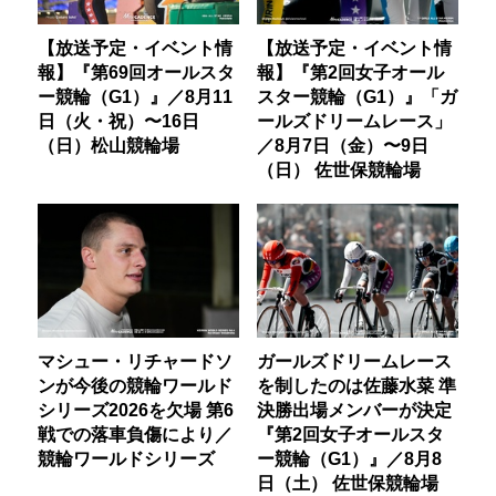
【放送予定・イベント情
【放送予定・イベント情
報】『第69回オールスタ
報】『第2回女子オール
ー競輪（G1）』／8月11
スター競輪（G1）』「ガ
日（火・祝）〜16日
ールズドリームレース」
（日）松山競輪場
／8月7日（金）〜9日
（日） 佐世保競輪場
マシュー・リチャードソ
ガールズドリームレース
ンが今後の競輪ワールド
を制したのは佐藤水菜 準
シリーズ2026を欠場 第6
決勝出場メンバーが決定
戦での落車負傷により／
『第2回女子オールスタ
競輪ワールドシリーズ
ー競輪（G1）』／8月8
日（土） 佐世保競輪場