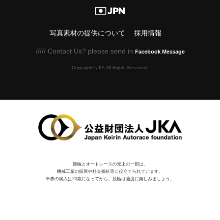
写真素材の提供について
採用情報
///// Contact Us? please send in
Facebook Message
Copyright© JKA.All Rights Reserved.
競輪とオートレースの売上の一部は、
機械⼯業の振興や社会福祉等に役⽴てられています。
車券の購入は20歳になってから。競輪は適度に楽しみましょう。