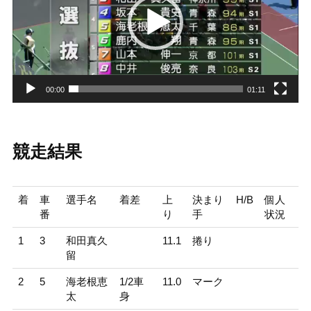
ー
ヤ
ー
00:00
01:11
競走結果
着
車
選手名
着差
上
決まり
H/B
個人
番
り
手
状況
1
3
和田真久
11.1
捲り
留
2
5
海老根恵
1/2車
11.0
マーク
太
身