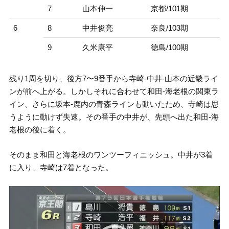
7
山本伸一
京都/101期
6
8
中井俊亮
奈良/103期
9
久米康平
徳島/100期
残り1周を切り、後方7〜9番手から寺崎-中井-山本の近畿ライ
ンが前へ上がる。しかしそれに合わせて和田-海老根の関東ラ
イン、さらに坂本-鹿内の青森ラインも動いたため、寺崎は思
うように動けず失速。その番手の中井が、先頭へ出た和田-海
老根の後に着く。
そのまま和田と海老根のワンツーフィニッシュ。中井が3着
に入り、寺崎は7着となった。
動
画
プ
レ