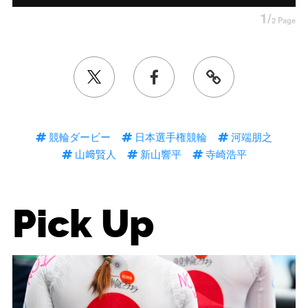
1/
2 Page
競輪ダービー
日本選手権競輪
河端朋之
山﨑賢人
新山響平
寺崎浩平
Pick Up