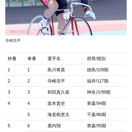
寺崎浩平
枠番
車番
選手名
府県/期別
1
1
島川将貴
徳島/109期
2
2
寺崎浩平
福井/117期
3
3
和田真久留
神奈川/99期
4
4
坂本貴史
青森/94期
5
海老根恵太
千葉/86期
5
6
鹿内翔
青森/95期