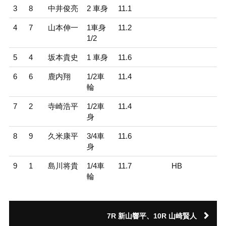
3
8
中井俊亮
2 車身
11.1
4
7
山本伸一
1車身
11.2
1/2
5
4
坂本貴史
1 車身
11.6
6
6
鹿内翔
1/2車
11.4
輪
7
2
寺崎浩平
1/2車
11.4
身
8
9
久米康平
3/4車
11.6
身
9
1
島川将貴
1/4車
11.7
HB
輪
7R 新山響平、10R 山崎賢人