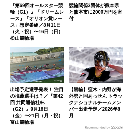
『第69回オールスター競
競輪関係3団体が熊本県
輪（G1）』「ドリームレ
と熊本市に2000万円を寄
ース」「オリオン賞レー
付
ス」想定番組／8月11日
（火・祝）〜16日（日）
松山競輪場
出場予定選手発表！ 注目
【競輪】窪木・内野が海
の推薦選手は？／『第42
外勢と同あっせん トラッ
回 共同通信社杯
クナショナルチームメン
（G2）』9月18日
バー出走予定／2026年8
（金）〜21日（月・祝）
月
富山競輪場
Recommended by