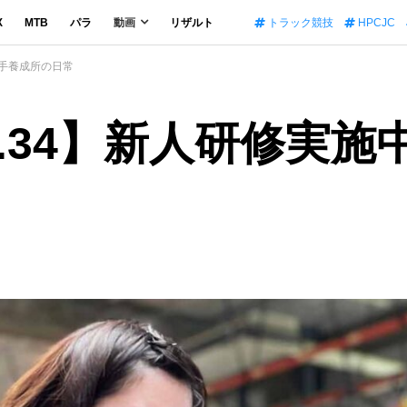
X
MTB
パラ
動画
リザルト
トラック競技
HPCJC
競輪選手養成所の日常
 Vol.34】新人研修