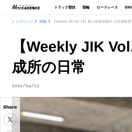
トラック競技
競輪
ロードレース
BM
トップページ
競輪
【Weekly JIK Vol.34】新人研修実施中 日本
【Weekly JIK
成所の日常
2021/04/13
Share