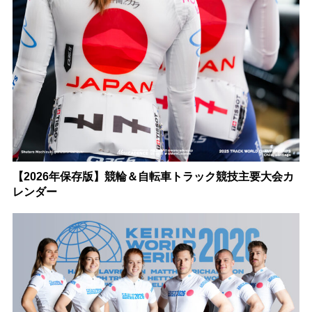
【2026年保存版】競輪＆自転車トラック競技主要大会カ
レンダー