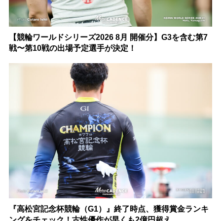
【競輪ワールドシリーズ2026 8月 開催分】G3を含む第7
戦〜第10戦の出場予定選手が決定！
『高松宮記念杯競輪（G1）』終了時点、獲得賞金ランキ
ングをチェック！古性優作が早くも2億円超え