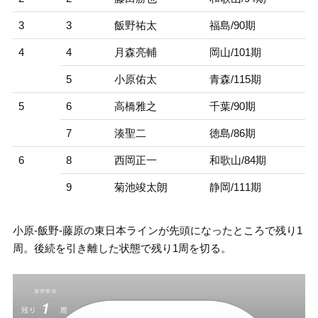
3
3
飯野祐太
福島/90期
4
4
月森亮輔
岡山/101期
5
小原佑太
青森/115期
5
6
高橋雅之
千葉/90期
7
湊聖二
徳島/86期
6
8
西岡正一
和歌山/84期
9
菊池竣太朗
静岡/111期
小原-飯野-藤原の東日本ラインが先頭になったところで残り1
周。後続を引き離した状態で残り1周を切る。