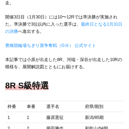
走。
開催3日目（1月30日）には10〜12Rでは準決勝が実施され
た。準決勝で3位以内に入った選手は、
最終日となる1月31日
の決勝
へ進出する。
豊橋競輪場ちぎり賞争奪戦（GⅢ） 公式サイト
本記事では小原が出走した8R、河端・深谷が出走した10Rの
模様を、展開解説図とともにお届けする。
8R S級特選
枠番
車番
選手名
府県/期別
1
1
藤原憲征
新潟/85期
2
2
藤田勝也
和歌山/94期