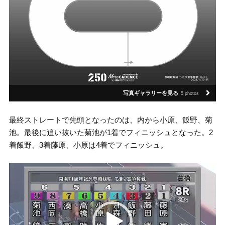
写真ギャラリーを見る
5 photos
最終ストレートで先頭となったのは、内から小原、飯野、菊
池。最後に追い抜いた菊池が1着でフィニッシュとなった。2
着飯野、3着藤原、小原は4着でフィニッシュ。
動
画
プ
レ
ー
ヤ