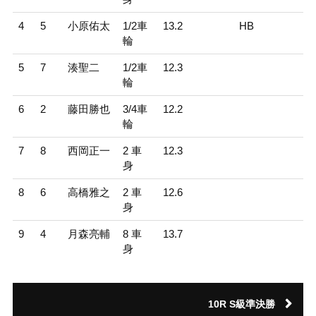
4
5
小原佑太
1/2車
13.2
HB
輪
5
7
湊聖二
1/2車
12.3
輪
6
2
藤田勝也
3/4車
12.2
輪
7
8
西岡正一
2 車
12.3
身
8
6
高橋雅之
2 車
12.6
身
9
4
月森亮輔
8 車
13.7
身
10R S級準決勝