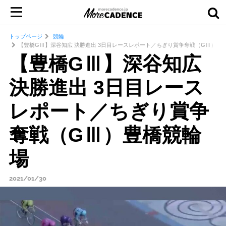
トップページ
競輪
【豊橋GⅢ】深谷知広 決勝進出 3日目レースレポート／ちぎり賞争奪戦（GⅢ）豊
【豊橋GⅢ】深谷知広
決勝進出 3日目レース
レポート／ちぎり賞争
奪戦（GⅢ）豊橋競輪
場
2021/01/30