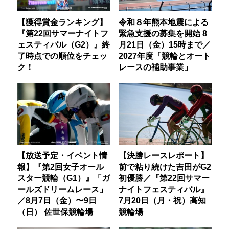
【獲得賞金ランキング】
令和８年熊本地震による
『第22回サマーナイトフ
緊急支援の募集を開始 8
ェスティバル（G2）』終
月21日（金）15時まで／
了時点での順位をチェッ
2027年度「競輪とオート
ク！
レースの補助事業」
【放送予定・イベント情
【決勝レースレポート】
報】『第2回女子オール
前で粘り続けた吉田がG2
スター競輪（G1）』「ガ
初優勝／『第22回サマー
ールズドリームレース」
ナイトフェスティバル』
／8月7日（金）〜9日
7月20日（月・祝）高知
（日） 佐世保競輪場
競輪場