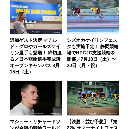
追加ゲスト決定 マチル
シズオカケイリンフェス
ド・グロやガールズケイ
タも実施予定！ 静岡競輪
リン選手も登場！ 締切迫
場でHPCJC支援競輪を
る／日本競輪選手養成所
開催／7月18日（土）〜
オープンキャンパス 8月
20日（月・祝）
15日（土）
マシュー・リチャードソ
【決勝・並び予想】『第
ンが今後の競輪ワールド
22回サマーナイトフェス