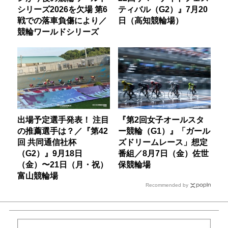
シリーズ2026を欠場 第6
ティバル（G2）』7月20
戦での落車負傷により／
日（高知競輪場）
競輪ワールドシリーズ
出場予定選手発表！ 注目
『第2回女子オールスタ
の推薦選手は？／『第42
ー競輪（G1）』「ガール
回 共同通信社杯
ズドリームレース」想定
（G2）』9月18日
番組／8月7日（金）佐世
（金）〜21日（月・祝）
保競輪場
富山競輪場
Recommended by