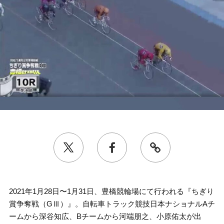
2021年1月28日〜1月31日、豊橋競輪場にて行われる『ちぎり
賞争奪戦（GⅢ）』。自転車トラック競技日本ナショナルAチ
ームから深谷知広、Bチームから河端朋之、小原佑太が出