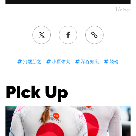
1/
2 Page
河端朋之
小原佑太
深谷知広
競輪
Pick Up