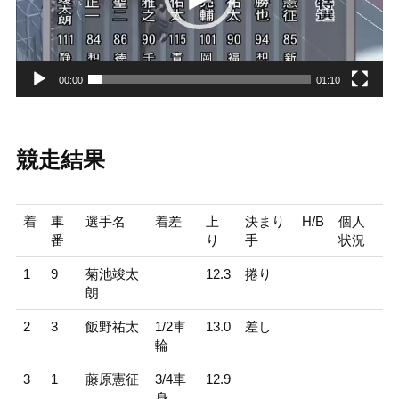
ー
00:00
01:10
競走結果
着
車
選手名
着差
上
決まり
H/B
個人
番
り
手
状況
1
9
菊池竣太
12.3
捲り
朗
2
3
飯野祐太
1/2車
13.0
差し
輪
3
1
藤原憲征
3/4車
12.9
身