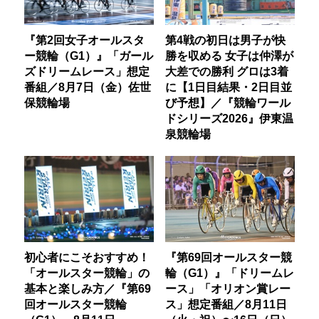
『第2回女子オールスタ
第4戦の初日は男子が快
ー競輪（G1）』「ガール
勝を収める 女子は仲澤が
ズドリームレース」想定
大差での勝利 グロは3着
番組／8月7日（金）佐世
に【1日目結果・2日目並
保競輪場
び予想】／『競輪ワール
ドシリーズ2026』伊東温
泉競輪場
初心者にこそおすすめ！
『第69回オールスター競
「オールスター競輪」の
輪（G1）』「ドリームレ
基本と楽しみ方／『第69
ース」「オリオン賞レー
回オールスター競輪
ス」想定番組／8月11日