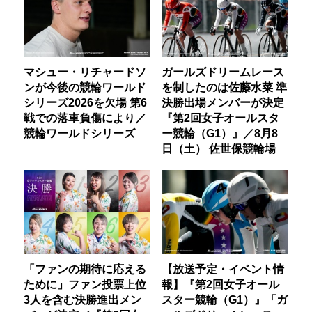
マシュー・リチャードソ
ガールズドリームレース
ンが今後の競輪ワールド
を制したのは佐藤水菜 準
シリーズ2026を欠場 第6
決勝出場メンバーが決定
戦での落車負傷により／
『第2回女子オールスタ
競輪ワールドシリーズ
ー競輪（G1）』／8月8
日（土） 佐世保競輪場
「ファンの期待に応える
【放送予定・イベント情
ために」ファン投票上位
報】『第2回女子オール
3人を含む決勝進出メン
スター競輪（G1）』「ガ