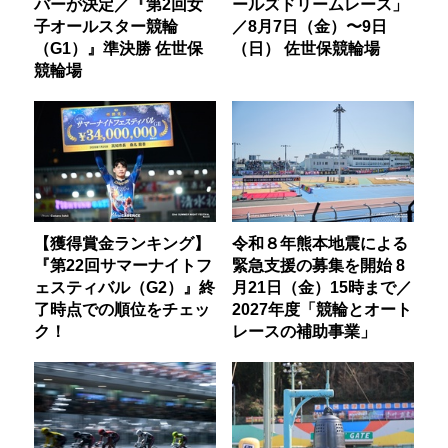
バーが決定／『第2回女
ールズドリームレース」
子オールスター競輪
／8月7日（金）〜9日
（G1）』準決勝 佐世保
（日） 佐世保競輪場
競輪場
【獲得賞金ランキング】
令和８年熊本地震による
『第22回サマーナイトフ
緊急支援の募集を開始 8
ェスティバル（G2）』終
月21日（金）15時まで／
了時点での順位をチェッ
2027年度「競輪とオート
ク！
レースの補助事業」