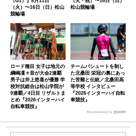
（G1）』8月11日
（火・祝）〜16日（日）
（火）〜16日（日）松山
松山競輪場
競輪場
ロード種目 女子は地元の
チームパシュートを制し
綱嶋凜々音が大会2連覇
た北桑田 栄冠の裏にあっ
男子は井上悠喜が優勝 学
た苦難と伝統／北桑田高
校対抗総合は松山学院が
等学校 インタビュー
9連覇／4日目 リザルトま
『2026インターハイ自転
とめ『2026インターハイ
車競技』
自転車競技』
Recommended by