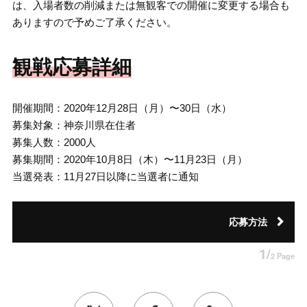
は、入場者数の削減または無観客での開催に変更する場合も
ありますので予めご了承ください。
観戦応募詳細
開催期間：2020年12月28日（月）〜30日（水）
募集対象：神奈川県在住者
募集人数：2000人
募集期間：2020年10月8日（木）〜11月23日（月）
当選発表：11月27日以降に当選者に通知
応募方法
1/
2 Page