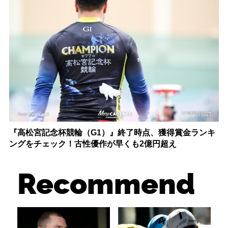
『高松宮記念杯競輪（G1）』終了時点、獲得賞金ランキ
ングをチェック！古性優作が早くも2億円超え
Recommend