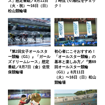
ス」想定番組／8月11日
了時点での順位をチェッ
（火・祝）〜16日（日）
ク！
松山競輪場
『第2回女子オールスタ
初心者にこそおすすめ！
ー競輪（G1）』「ガール
「オールスター競輪」の
ズドリームレース」想定
基本と楽しみ方／『第69
番組／8月7日（金）佐世
回オールスター競輪
保競輪場
（G1）』8月11日
（火）〜16日（日）松山
競輪場