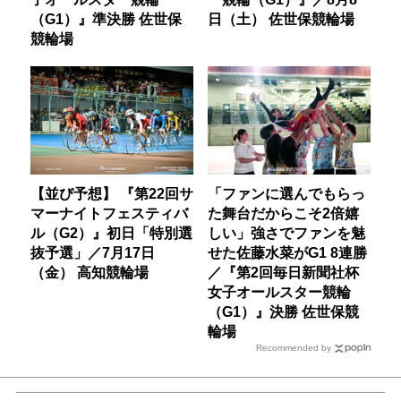
（G1）』準決勝 佐世保
日（土） 佐世保競輪場
競輪場
【並び予想】 『第22回サ
「ファンに選んでもらっ
マーナイトフェスティバ
た舞台だからこそ2倍嬉
ル（G2）』初日「特別選
しい」強さでファンを魅
抜予選」／7月17日
せた佐藤水菜がG1 8連勝
（金） 高知競輪場
／『第2回毎日新聞社杯
女子オールスター競輪
（G1）』決勝 佐世保競
輪場
Recommended by