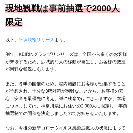
現地観戦は事前抽選で2000人
限定
以下、
平塚競輪リリース
より。
例年、KEIRINグランプリシリーズは、全国から多くのお客様
が来場するため、広域的な人の移動が発生し、お客様の把握
が困難な状況にあります。
また、冬季の開催のため、屋内施設にお客様が密集すること
が予想され、十分な3密対策が困難なことから、お客様の安
心、安全を最優先に考え、誠に残念ではございますが、本場
につきましては、神奈川県にお住いの2,000人に限定し、事前
抽選制での開催を決定しましたのでお知らせいたします。
なお、今後の新型コロナウイルス感染症拡大の状況によって