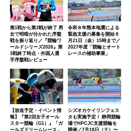
第1戦から第3戦が終了 男
令和８年熊本地震による
女で明暗が分かれた序盤
緊急支援の募集を開始 8
戦を振り返り／『競輪ワ
月21日（金）15時まで／
ールドシリーズ2026』第
2027年度「競輪とオート
3戦終了時点・外国人選
レースの補助事業」
手序盤戦レビュー
【放送予定・イベント情
シズオカケイリンフェス
報】『第2回女子オール
タも実施予定！ 静岡競輪
スター競輪（G1）』「ガ
場でHPCJC支援競輪を
ールズドリームレース」
開催／7月18日（土）〜