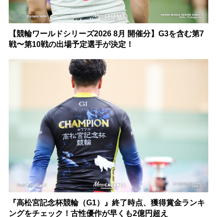
【競輪ワールドシリーズ2026 8月 開催分】G3を含む第7
戦〜第10戦の出場予定選手が決定！
『高松宮記念杯競輪（G1）』終了時点、獲得賞金ランキ
ングをチェック！古性優作が早くも2億円超え