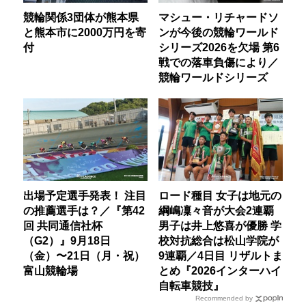
競輪関係3団体が熊本県
マシュー・リチャードソ
と熊本市に2000万円を寄
ンが今後の競輪ワールド
付
シリーズ2026を欠場 第6
戦での落車負傷により／
競輪ワールドシリーズ
出場予定選手発表！ 注目
ロード種目 女子は地元の
の推薦選手は？／『第42
綱嶋凜々音が大会2連覇
回 共同通信社杯
男子は井上悠喜が優勝 学
（G2）』9月18日
校対抗総合は松山学院が
（金）〜21日（月・祝）
9連覇／4日目 リザルトま
富山競輪場
とめ『2026インターハイ
自転車競技』
Recommended by