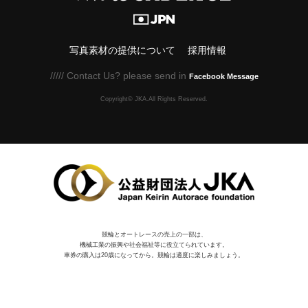
写真素材の提供について
採用情報
///// Contact Us? please send in
Facebook Message
Copyright© JKA.All Rights Reserved.
競輪とオートレースの売上の一部は、
機械⼯業の振興や社会福祉等に役⽴てられています。
車券の購入は20歳になってから。競輪は適度に楽しみましょう。