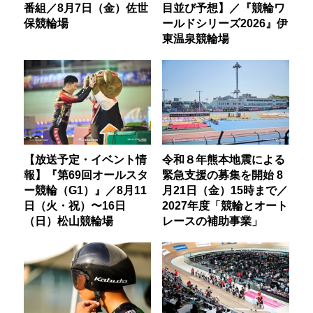
番組／8月7日（金）佐世
目並び予想】／『競輪ワ
保競輪場
ールドシリーズ2026』伊
東温泉競輪場
【放送予定・イベント情
令和８年熊本地震による
報】『第69回オールスタ
緊急支援の募集を開始 8
ー競輪（G1）』／8月11
月21日（金）15時まで／
日（火・祝）〜16日
2027年度「競輪とオート
（日）松山競輪場
レースの補助事業」