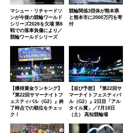
マシュー・リチャードソ
競輪関係3団体が熊本県
ンが今後の競輪ワールド
と熊本市に2000万円を寄
シリーズ2026を欠場 第6
付
戦での落車負傷により／
競輪ワールドシリーズ
【獲得賞金ランキング】
【並び予想】『第22回サ
『第22回サマーナイトフ
マーナイトフェスティバ
ェスティバル（G2）』終
ル（G2）』2日目「アル
了時点での順位をチェッ
タイル賞」／7月18日
ク！
（土） 高知競輪場