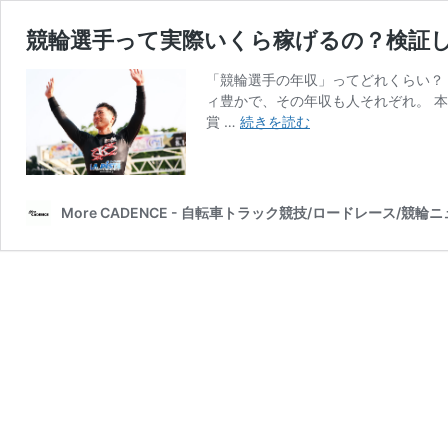
競輪選手って実際いくら稼げるの？検証
「競輪選手の年収」ってどれくらい？ 
ィ豊かで、その年収も人それぞれ。 
競
賞 …
続きを読む
輪
選
手
っ
More CADENCE - 自転車トラック競技/ロードレース/競輪
て
実
際
い
く
ら
稼
げ
る
の？
検