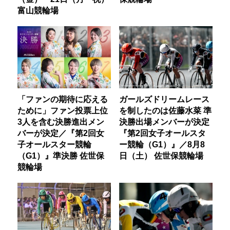
富山競輪場
「ファンの期待に応える
ガールズドリームレース
ために」ファン投票上位
を制したのは佐藤水菜 準
3人を含む決勝進出メン
決勝出場メンバーが決定
バーが決定／『第2回女
『第2回女子オールスタ
子オールスター競輪
ー競輪（G1）』／8月8
（G1）』準決勝 佐世保
日（土） 佐世保競輪場
競輪場