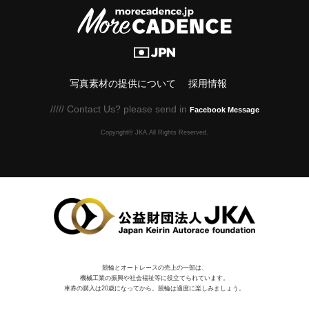
写真素材の提供について
採用情報
///// Contact Us? please send in
Facebook Message
Copyright© JKA.All Rights Reserved.
競輪とオートレースの売上の一部は、
機械⼯業の振興や社会福祉等に役⽴てられています。
車券の購入は20歳になってから。競輪は適度に楽しみましょう。