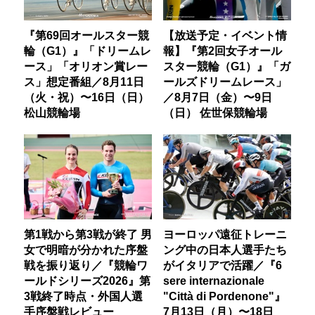
『第69回オールスター競
【放送予定・イベント情
輪（G1）』「ドリームレ
報】『第2回女子オール
ース」「オリオン賞レー
スター競輪（G1）』「ガ
ス」想定番組／8月11日
ールズドリームレース」
（火・祝）〜16日（日）
／8月7日（金）〜9日
松山競輪場
（日） 佐世保競輪場
第1戦から第3戦が終了 男
ヨーロッパ遠征トレーニ
女で明暗が分かれた序盤
ング中の日本人選手たち
戦を振り返り／『競輪ワ
がイタリアで活躍／『6
ールドシリーズ2026』第
sere internazionale
3戦終了時点・外国人選
"Città di Pordenone"』
手序盤戦レビュー
7月13日（月）〜18日