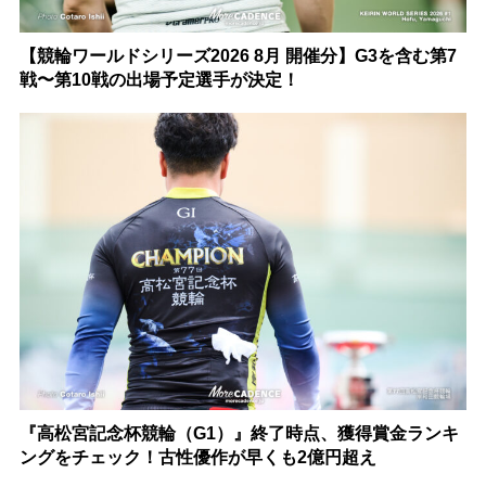
【競輪ワールドシリーズ2026 8月 開催分】G3を含む第7
戦〜第10戦の出場予定選手が決定！
『高松宮記念杯競輪（G1）』終了時点、獲得賞金ランキ
ングをチェック！古性優作が早くも2億円超え