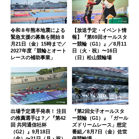
令和８年熊本地震による
【放送予定・イベント情
緊急支援の募集を開始 8
報】『第69回オールスタ
月21日（金）15時まで／
ー競輪（G1）』／8月11
2027年度「競輪とオート
日（火・祝）〜16日
レースの補助事業」
（日）松山競輪場
出場予定選手発表！ 注目
『第2回女子オールスタ
の推薦選手は？／『第42
ー競輪（G1）』「ガール
回 共同通信社杯
ズドリームレース」想定
（G2）』9月18日
番組／8月7日（金）佐世
（金）〜21日（月・祝）
保競輪場