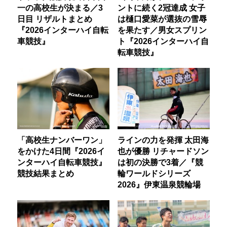
一の高校生が決まる／3
ントに続く2冠達成 女子
日目 リザルトまとめ
は樋口愛菜が選抜の雪辱
『2026インターハイ自転
を果たす／男女スプリン
車競技』
ト『2026インターハイ自
転車競技』
「高校生ナンバーワン」
ラインの力を発揮 太田海
をかけた4日間『2026イ
也が優勝 リチャードソン
ンターハイ自転車競技』
は初の決勝で3着／『競
競技結果まとめ
輪ワールドシリーズ
2026』伊東温泉競輪場