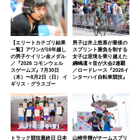
【エリートカテゴリ結果
男子は井上悠喜が最後の
一覧】アワンが16年越し
スプリント勝負を制する
の男子ケイリン金メダル
女子は逆境を乗り越えた
／『2026 コモンウェル
綱嶋凜々音が大会2連覇
スゲームズ』7月30日
／ロードレース『2026イ
（木）〜8月2日（日） イ
ンターハイ自転車競技』
ギリス・グラスゴー
トラック競技最終日 日本
山崎帝輝がチームスプリ