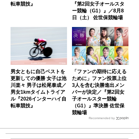
転車競技』
『第2回女子オールスタ
ー競輪（G1）』／8月8
日（土） 佐世保競輪場
男女ともに自己ベストを
「ファンの期待に応える
更新しての優勝 女子は池
ために」ファン投票上位
川楽々 男子は松尾泰成／
3人を含む決勝進出メン
男女1kmタイムトライア
バーが決定／『第2回女
ル『2026インターハイ自
子オールスター競輪
転車競技』
（G1）』準決勝 佐世保
競輪場
Recommended by