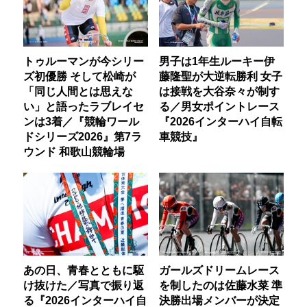
トゥルーマンが今シリー
男子は1年生ルーキー伊
ズ初優勝 そして松崎が
藤隆聖が大逆転勝利 女子
「同じ人間とは思えな
は接戦を大谷奈々が制す
い」と語ったラブレイセ
る／男女ポイントレース
ンは3着／『競輪ワール
『2026インターハイ自転
ドシリーズ2026』第7ラ
車競技』
ウンド 和歌山競輪場
あの日、青春とともに駆
ガールズドリームレース
け抜けた／写真で振り返
を制したのは佐藤水菜 準
る『2026インターハイ自
決勝出場メンバーが決定