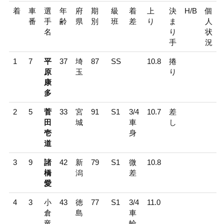
着
車
選
年
府
期
級
着
上
決
H/B
個
番
手
齢
県
別
班
差
り
ま
人
名
り
状
手
況
1
7
平
37
埼
87
SS
10.8
捲
原
玉
り
康
多
2
5
菅
33
宮
91
S1
3/4
10.7
差
田
城
車
し
壱
身
道
3
9
諸
42
新
79
S1
微
10.8
橋
潟
差
愛
4
3
小
43
徳
77
S1
3/4
11.0
倉
島
車
竜
輪