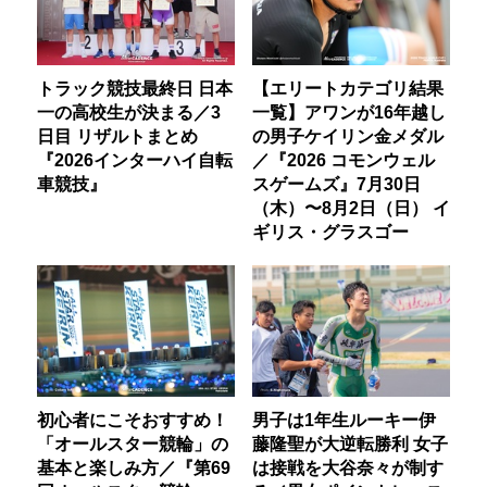
トラック競技最終日 日本
【エリートカテゴリ結果
一の高校生が決まる／3
一覧】アワンが16年越し
日目 リザルトまとめ
の男子ケイリン金メダル
『2026インターハイ自転
／『2026 コモンウェル
車競技』
スゲームズ』7月30日
（木）〜8月2日（日） イ
ギリス・グラスゴー
初心者にこそおすすめ！
男子は1年生ルーキー伊
「オールスター競輪」の
藤隆聖が大逆転勝利 女子
基本と楽しみ方／『第69
は接戦を大谷奈々が制す