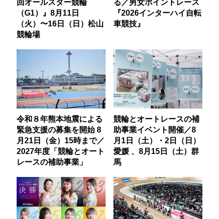
回オールスター競輪
る／男女ポイントレース
（G1）』8月11日
『2026インターハイ自転
（火）〜16日（日）松山
車競技』
競輪場
令和８年熊本地震による
競輪とオートレースの補
緊急支援の募集を開始 8
助事業イベント開催／8
月21日（金）15時まで／
月1日（土）・2日（日）
2027年度「競輪とオート
愛媛 、8月15日（土）群
レースの補助事業」
馬