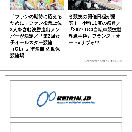
「ファンの期待に応える
各競技の開催日程が発
ために」ファン投票上位
表！ 4年に1度の祭典／
3人を含む決勝進出メン
『2027 UCI自転車競技世
バーが決定／『第2回女
界選手権』フランス・オ
子オールスター競輪
ート=サヴォワ
（G1）』準決勝 佐世保
競輪場
Recommended by