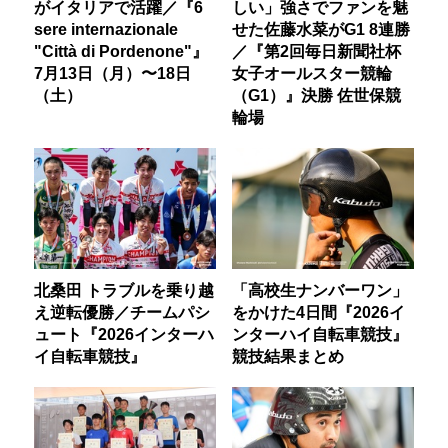
がイタリアで活躍／『6
しい」強さでファンを魅
sere internazionale
せた佐藤水菜がG1 8連勝
"Città di Pordenone"』
／『第2回毎日新聞社杯
7月13日（月）〜18日
女子オールスター競輪
（土）
（G1）』決勝 佐世保競
輪場
北桑田 トラブルを乗り越
「高校生ナンバーワン」
え逆転優勝／チームパシ
をかけた4日間『2026イ
ュート『2026インターハ
ンターハイ自転車競技』
イ自転車競技』
競技結果まとめ