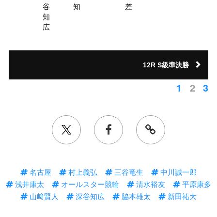
谷
知
差
知
広
12R S級準決勝
1
2
3
名古屋
村上義弘
三谷竜生
中川誠一郎
浅井康太
オールスター競輪
清水裕友
平原康多
山﨑賢人
深谷知広
脇本雄太
新田祐大