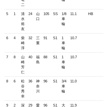
二
5
1
清
24
山
105
SS
1/8
11.1
HB
水
口
車
裕
輪
友
6
4
柴
32
三
91
S1
1
10.7
崎
重
車
淳
輪
7
8
山
40
福
88
S1
1
10.7
崎
島
車
芳
輪
仁
8
6
松
36
神
96
S1
3/4
11.0
谷
奈
車
秀
川
輪
幸
9
2
深
29
愛
96
S1
大
11.9