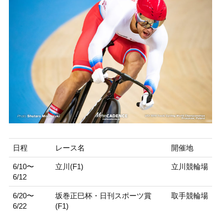
日程
レース名
開催地
6/10〜
立川(F1)
立川競輪場
6/12
6/20〜
坂巻正巳杯・日刊スポーツ賞
取手競輪場
6/22
(F1)