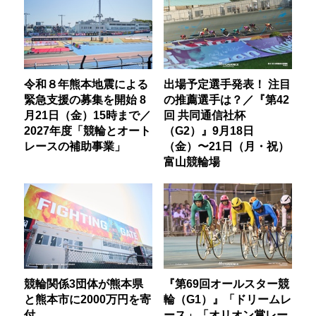
令和８年熊本地震による
出場予定選手発表！ 注目
緊急支援の募集を開始 8
の推薦選手は？／『第42
月21日（金）15時まで／
回 共同通信社杯
2027年度「競輪とオート
（G2）』9月18日
レースの補助事業」
（金）〜21日（月・祝）
富山競輪場
競輪関係3団体が熊本県
『第69回オールスター競
と熊本市に2000万円を寄
輪（G1）』「ドリームレ
付
ース」「オリオン賞レー