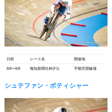
日程
レース名
開催地
6/6〜6/8
報知新聞社杯(F1)
宇都宮競輪場
シュテファン・ボティシャー