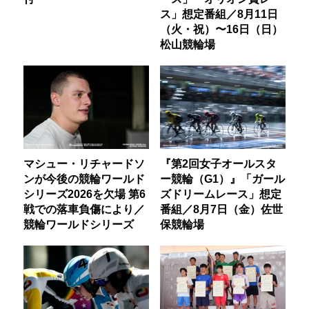
ス」想定番組／8月11日
（火・祝）〜16日（日）
松山競輪場
マシュー・リチャードソ
『第2回女子オールスタ
ンが今後の競輪ワールド
ー競輪（G1）』「ガール
シリーズ2026を欠場 第6
ズドリームレース」想定
戦での落車負傷により／
番組／8月7日（金）佐世
競輪ワールドシリーズ
保競輪場