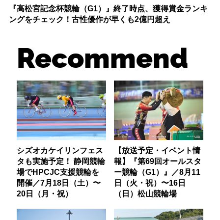
『高松宮記念杯競輪（G1）』終了時点、獲得賞金ランキ
ングをチェック！古性優作が早くも2億円超え
Recommend
シズオカケイリンフェス
【放送予定・イベント情
タも実施予定！ 静岡競輪
報】『第69回オールスタ
場でHPCJC支援競輪を
ー競輪（G1）』／8月11
開催／7月18日（土）〜
日（火・祝）〜16日
20日（月・祝）
（日）松山競輪場