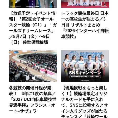
【放送予定・イベント情
トラック競技最終日 日本
報】『第2回女子オール
一の高校生が決まる／3
スター競輪（G1）』「ガ
日目 リザルトまとめ
ールズドリームレース」
『2026インターハイ自転
／8月7日（金）〜9日
車競技』
（日） 佐世保競輪場
各競技の開催日程が発
【現地観戦をもっと楽し
表！ 4年に1度の祭典／
く！】競輪場限定オリジ
『2027 UCI自転車競技世
ナルカードを手に入れ
界選手権』フランス・オ
て、SNSに投稿するとサ
ート=サヴォワ
イン入りグッズが当たる
チャンス／『競輪ワール