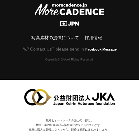
写真素材の提供について
採用情報
///// Contact Us? please send in
Facebook Message
Copyright© JKA.All Rights Reserved.
競輪とオートレースの売上の一部は、
機械⼯業の振興や社会福祉等に役⽴てられています。
車券の購入は20歳になってから。競輪は適度に楽しみましょう。