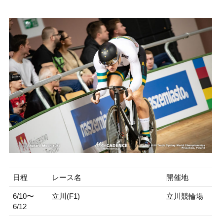
日程
レース名
開催地
6/10〜
立川(F1)
立川競輪場
6/12