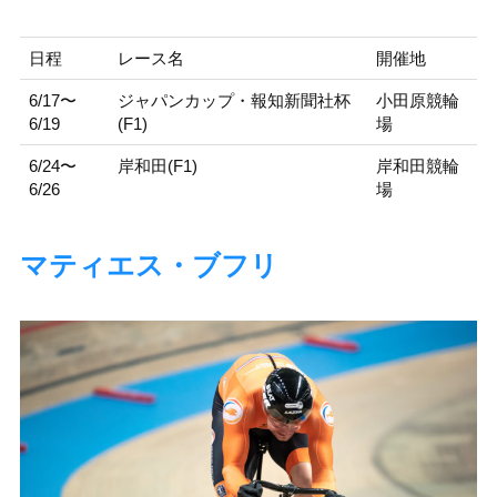
日程
レース名
開催地
6/17〜
ジャパンカップ・報知新聞社杯
小田原競輪
6/19
(F1)
場
6/24〜
岸和田(F1)
岸和田競輪
6/26
場
マティエス・ブフリ