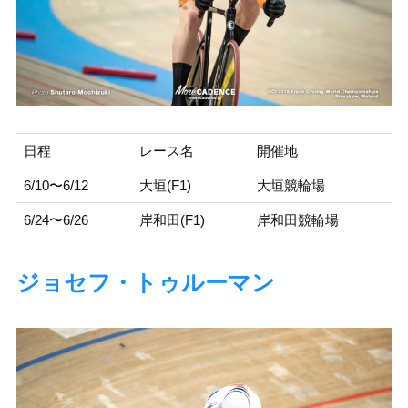
日程
レース名
開催地
6/10〜6/12
大垣(F1)
大垣競輪場
6/24〜6/26
岸和田(F1)
岸和田競輪場
ジョセフ・トゥルーマン