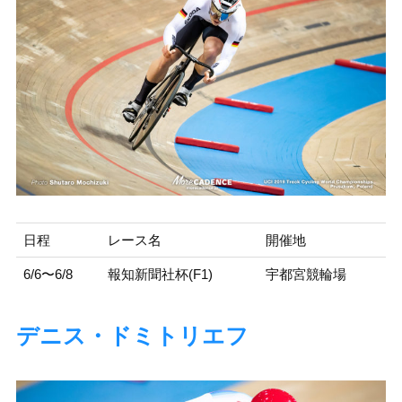
日程
レース名
開催地
6/6〜6/8
報知新聞社杯(F1)
宇都宮競輪場
デニス・ドミトリエフ