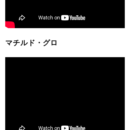
マチルド・グロ