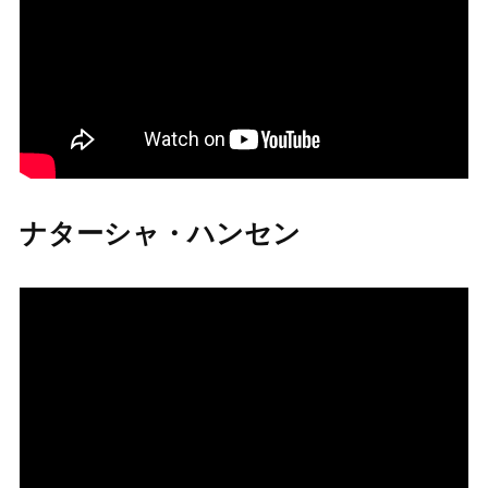
ナターシャ・ハンセン