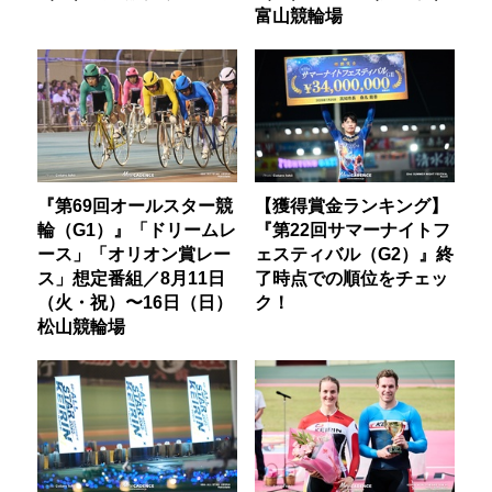
富山競輪場
『第69回オールスター競
【獲得賞金ランキング】
輪（G1）』「ドリームレ
『第22回サマーナイトフ
ース」「オリオン賞レー
ェスティバル（G2）』終
ス」想定番組／8月11日
了時点での順位をチェッ
（火・祝）〜16日（日）
ク！
松山競輪場