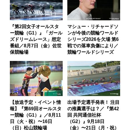
『第2回女子オールスタ
マシュー・リチャードソ
ー競輪（G1）』「ガール
ンが今後の競輪ワールド
ズドリームレース」想定
シリーズ2026を欠場 第6
番組／8月7日（金）佐世
戦での落車負傷により／
保競輪場
競輪ワールドシリーズ
【放送予定・イベント情
出場予定選手発表！ 注目
報】『第69回オールスタ
の推薦選手は？／『第42
ー競輪（G1）』／8月11
回 共同通信社杯
日（火・祝）〜16日
（G2）』9月18日
（日）松山競輪場
（金）〜21日（月・祝）