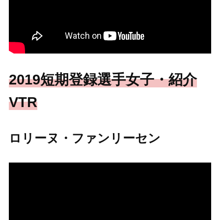
2019短期登録選手女子・紹介
VTR
ロリーヌ・ファンリーセン