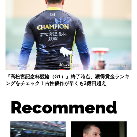
『高松宮記念杯競輪（G1）』終了時点、獲得賞金ランキ
ングをチェック！古性優作が早くも2億円超え
Recommend