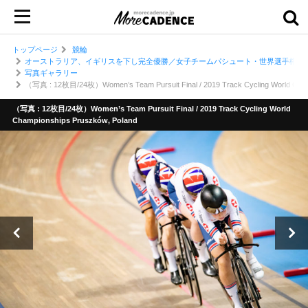
トップページ
競輪
オーストラリア、イギリスを下し完全優勝／女子チームパシュート・世界選手権トラッ
写真ギャラリー
（写真 : 12枚目/24枚）Women’s Team Pursuit Final / 2019 Track Cycling World Cham
（写真 : 12枚目/24枚）Women’s Team Pursuit Final / 2019 Track Cycling World
Championships Pruszków, Poland