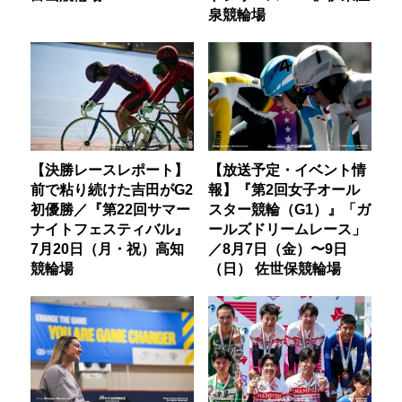
泉競輪場
【決勝レースレポート】
【放送予定・イベント情
前で粘り続けた吉田がG2
報】『第2回女子オール
初優勝／『第22回サマー
スター競輪（G1）』「ガ
ナイトフェスティバル』
ールズドリームレース」
7月20日（月・祝）高知
／8月7日（金）〜9日
競輪場
（日） 佐世保競輪場