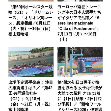
『第69回オールスター競
ヨーロッパ遠征トレーニ
輪（G1）』「ドリームレ
ング中の日本人選手たち
ース」「オリオン賞レー
がイタリアで活躍／『6
ス」想定番組／8月11日
sere internazionale
（火・祝）〜16日（日）
"Città di Pordenone"』
松山競輪場
7月13日（月）〜18日
（土）
出場予定選手発表！ 注目
第4戦の初日は男子が快
の推薦選手は？／『第42
勝を収める 女子は仲澤が
回 共同通信社杯
大差での勝利 グロは3着
（G2）』9月18日
に【1日目結果・2日目並
（金）〜21日（月・祝）
び予想】／『競輪ワール
富山競輪場
ドシリーズ2026』伊東温