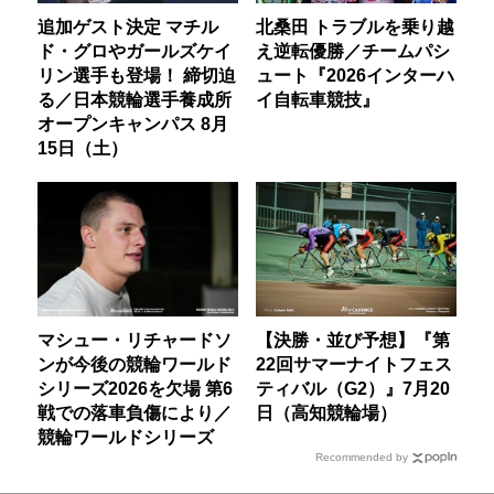
追加ゲスト決定 マチル
北桑田 トラブルを乗り越
ド・グロやガールズケイ
え逆転優勝／チームパシ
リン選手も登場！ 締切迫
ュート『2026インターハ
る／日本競輪選手養成所
イ自転車競技』
オープンキャンパス 8月
15日（土）
マシュー・リチャードソ
【決勝・並び予想】『第
ンが今後の競輪ワールド
22回サマーナイトフェス
シリーズ2026を欠場 第6
ティバル（G2）』7月20
戦での落車負傷により／
日（高知競輪場）
競輪ワールドシリーズ
Recommended by