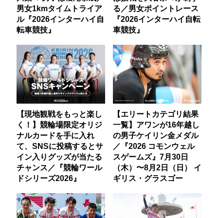
男女1kmタイムトライア
る／男女ポイントレース
ル『2026インターハイ自
『2026インターハイ自転
転車競技』
車競技』
【現地観戦をもっと楽し
【エリートカテゴリ結果
く！】競輪場限定オリジ
一覧】アワンが16年越し
ナルカードを手に入れ
の男子ケイリン金メダル
て、SNSに投稿するとサ
／『2026 コモンウェル
イン入りグッズが当たる
スゲームズ』7月30日
チャンス／『競輪ワール
（木）〜8月2日（日） イ
ドシリーズ2026』
ギリス・グラスゴー