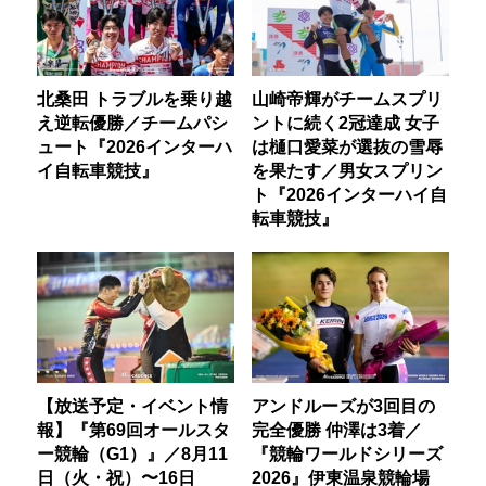
北桑田 トラブルを乗り越
山崎帝輝がチームスプリ
え逆転優勝／チームパシ
ントに続く2冠達成 女子
ュート『2026インターハ
は樋口愛菜が選抜の雪辱
イ自転車競技』
を果たす／男女スプリン
ト『2026インターハイ自
転車競技』
【放送予定・イベント情
アンドルーズが3回目の
報】『第69回オールスタ
完全優勝 仲澤は3着／
ー競輪（G1）』／8月11
『競輪ワールドシリーズ
日（火・祝）〜16日
2026』伊東温泉競輪場