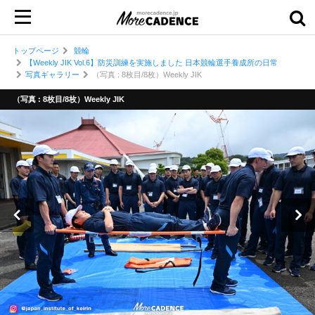
トップページ
競輪
【Weekly JIK Vol.6】防災訓練を実施しました 日本競輪選手養成所の日常
写真ギャラリー
（写真 : 8枚目/8枚）Weekly JIK
（写真 : 8枚目/8枚）Weekly JIK