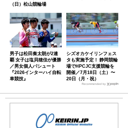
（日）松山競輪場
男子は松田奏太朗が2連
シズオカケイリンフェス
覇 女子は塩貝穂佳が優勝
タも実施予定！ 静岡競輪
／男女個人パシュート
場でHPCJC支援競輪を
『2026インターハイ自転
開催／7月18日（土）〜
車競技』
20日（月・祝）
Recommended by