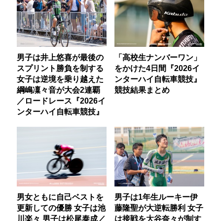
男子は井上悠喜が最後の
「高校生ナンバーワン」
スプリント勝負を制する
をかけた4日間『2026イ
女子は逆境を乗り越えた
ンターハイ自転車競技』
綱嶋凜々音が大会2連覇
競技結果まとめ
／ロードレース『2026イ
ンターハイ自転車競技』
男女ともに自己ベストを
男子は1年生ルーキー伊
更新しての優勝 女子は池
藤隆聖が大逆転勝利 女子
川楽々 男子は松尾泰成／
は接戦を大谷奈々が制す