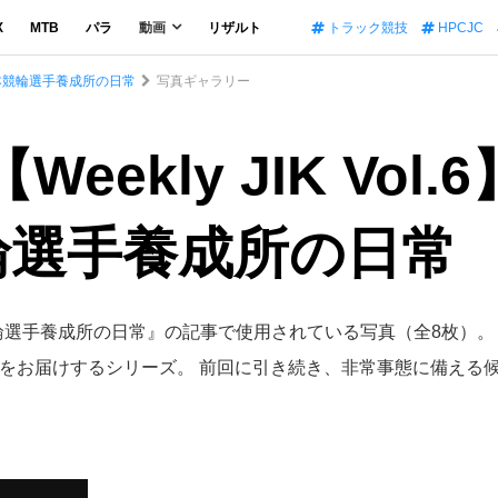
X
MTB
パラ
動画
リザルト
トラック競技
HPCJC
た 日本競輪選手養成所の日常
写真ギャラリー
eekly JIK Vo
輪選手養成所の日常
 日本競輪選手養成所の日常』の記事で使用されている写真（全8枚）。
届けするシリーズ。 前回に引き続き、非常事態に備える候補生たちの