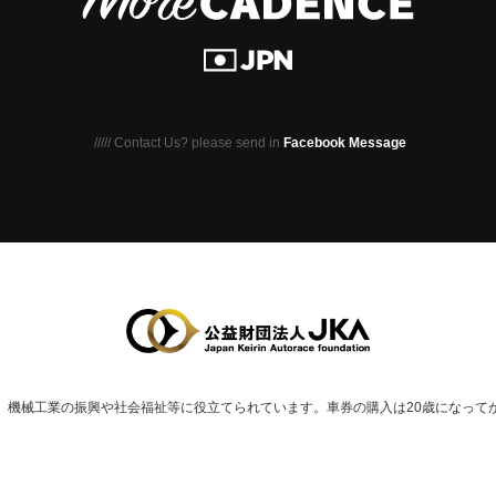
///// Contact Us? please send in
Facebook Message
、
機械⼯業の振興や社会福祉等に役⽴てられています。
車券の購入は20歳になって