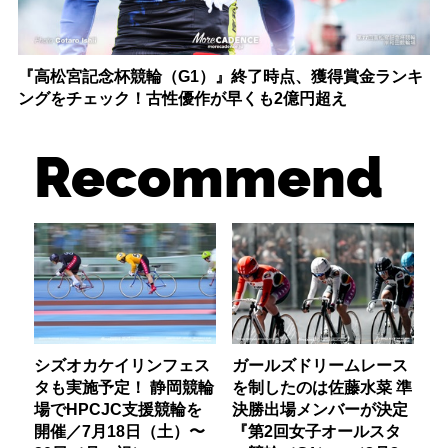
『高松宮記念杯競輪（G1）』終了時点、獲得賞金ランキ
ングをチェック！古性優作が早くも2億円超え
Recommend
シズオカケイリンフェス
ガールズドリームレース
タも実施予定！ 静岡競輪
を制したのは佐藤水菜 準
場でHPCJC支援競輪を
決勝出場メンバーが決定
開催／7月18日（土）〜
『第2回女子オールスタ