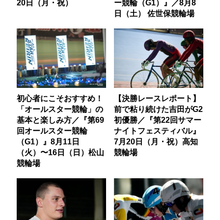
20日（月・祝）
ー競輪（G1）』／8月8
日（土） 佐世保競輪場
初心者にこそおすすめ！
【決勝レースレポート】
「オールスター競輪」の
前で粘り続けた吉田がG2
基本と楽しみ方／『第69
初優勝／『第22回サマー
回オールスター競輪
ナイトフェスティバル』
（G1）』8月11日
7月20日（月・祝）高知
（火）〜16日（日）松山
競輪場
競輪場