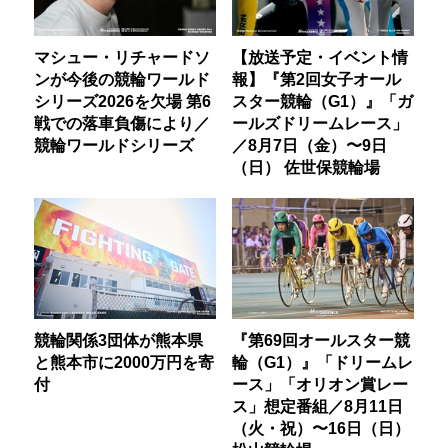
マシュー・リチャードソ
【放送予定・イベント情
ンが今後の競輪ワールド
報】『第2回女子オール
シリーズ2026を欠場 第6
スター競輪（G1）』「ガ
戦での落車負傷により／
ールズドリームレース」
競輪ワールドシリーズ
／8月7日（金）〜9日
（日） 佐世保競輪場
競輪関係3団体が熊本県
『第69回オールスター競
と熊本市に2000万円を寄
輪（G1）』「ドリームレ
付
ース」「オリオン賞レー
ス」想定番組／8月11日
（火・祝）〜16日（日）