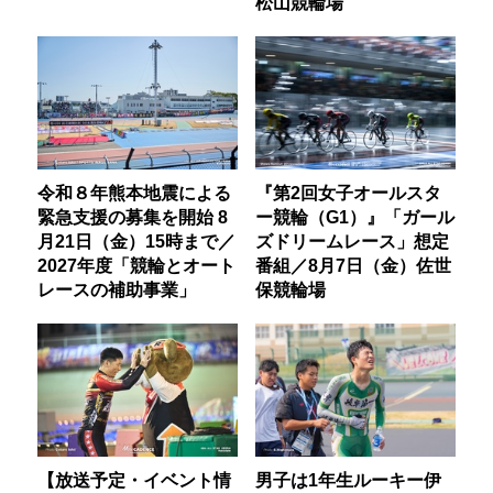
松山競輪場
令和８年熊本地震による
『第2回女子オールスタ
緊急支援の募集を開始 8
ー競輪（G1）』「ガール
月21日（金）15時まで／
ズドリームレース」想定
2027年度「競輪とオート
番組／8月7日（金）佐世
レースの補助事業」
保競輪場
【放送予定・イベント情
男子は1年生ルーキー伊