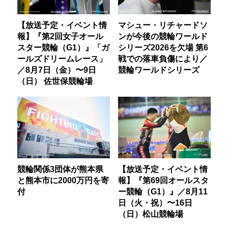
【放送予定・イベント情
マシュー・リチャードソ
報】『第2回女子オール
ンが今後の競輪ワールド
スター競輪（G1）』「ガ
シリーズ2026を欠場 第6
ールズドリームレース」
戦での落車負傷により／
／8月7日（金）〜9日
競輪ワールドシリーズ
（日） 佐世保競輪場
競輪関係3団体が熊本県
【放送予定・イベント情
と熊本市に2000万円を寄
報】『第69回オールスタ
付
ー競輪（G1）』／8月11
日（火・祝）〜16日
（日）松山競輪場