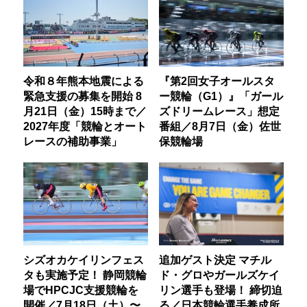
令和８年熊本地震による
『第2回女子オールスタ
緊急支援の募集を開始 8
ー競輪（G1）』「ガール
月21日（金）15時まで／
ズドリームレース」想定
2027年度「競輪とオート
番組／8月7日（金）佐世
レースの補助事業」
保競輪場
シズオカケイリンフェス
追加ゲスト決定 マチル
タも実施予定！ 静岡競輪
ド・グロやガールズケイ
場でHPCJC支援競輪を
リン選手も登場！ 締切迫
開催／7月18日（土）〜
る／日本競輪選手養成所