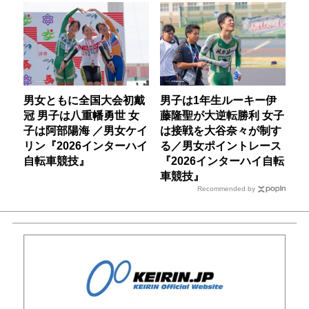
男女ともに全国大会初戴
男子は1年生ルーキー伊
冠 男子は八重幡勇世 女
藤隆聖が大逆転勝利 女子
子は阿部陽海 ／男女ケイ
は接戦を大谷奈々が制す
リン『2026インターハイ
る／男女ポイントレース
自転車競技』
『2026インターハイ自転
車競技』
Recommended by