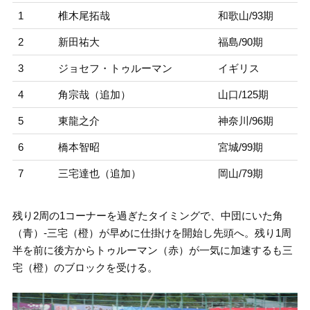
1
椎木尾拓哉
和歌山/93期
2
新田祐大
福島/90期
3
ジョセフ・トゥルーマン
イギリス
4
角宗哉（追加）
山口/125期
5
東龍之介
神奈川/96期
6
橋本智昭
宮城/99期
7
三宅達也（追加）
岡山/79期
残り2周の1コーナーを過ぎたタイミングで、中団にいた角
（青）-三宅（橙）が早めに仕掛けを開始し先頭へ。残り1周
半を前に後方からトゥルーマン（赤）が一気に加速するも三
宅（橙）のブロックを受ける。