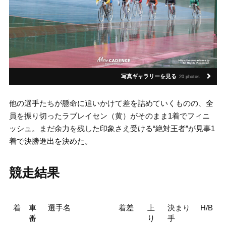
写真ギャラリーを見る
20 photos
他の選手たちが懸命に追いかけて差を詰めていくものの、全
員を振り切ったラブレイセン（黄）がそのまま1着でフィニ
ッシュ。まだ余力を残した印象さえ受ける“絶対王者”が見事1
着で決勝進出を決めた。
競走結果
着
車
選手名
着差
上
決まり
H/B
番
り
手