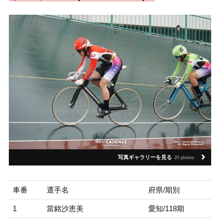
写真ギャラリーを見る
20 photos
車番
選手名
府県/期別
1
當銘沙恵美
愛知/118期