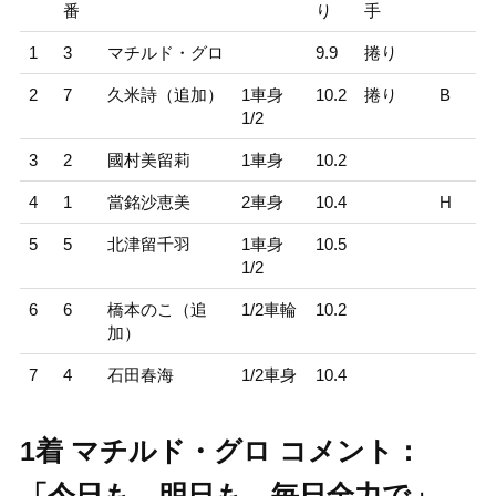
番
り
手
1
3
マチルド・グロ
9.9
捲り
2
7
久米詩（追加）
1車身
10.2
捲り
B
1/2
3
2
國村美留莉
1車身
10.2
4
1
當銘沙恵美
2車身
10.4
H
5
5
北津留千羽
1車身
10.5
1/2
6
6
橋本のこ（追
1/2車輪
10.2
加）
7
4
石田春海
1/2車身
10.4
1着 マチルド・グロ コメント：
「今日も、明日も、毎日全力で」