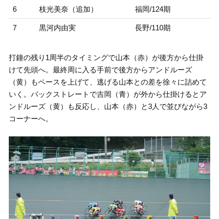
6
枝光美奈（追加）
福岡/124期
7
黒河内由実
長野/110期
打鐘の残り1周半のタイミングで山本（赤）が後方から仕掛
けて先頭へ。最終周に入る手前で後方からアンドルーズ
（黄）もペースを上げて、逃げる山本との差を徐々に詰めて
いく。バックストレートで吉岡（青）が外から仕掛けるとア
ンドルーズ（黄）も反応し、山本（赤）と3人で並びながら3
コーナーへ。