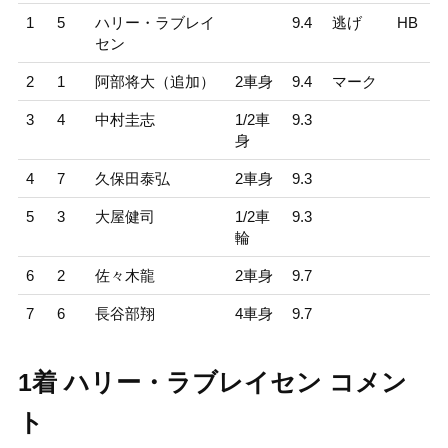
1
5
ハリー・ラブレイ
9.4
逃げ
HB
セン
2
1
阿部将大（追加）
2車身
9.4
マーク
3
4
中村圭志
1/2車
9.3
身
4
7
久保田泰弘
2車身
9.3
5
3
大屋健司
1/2車
9.3
輪
6
2
佐々木龍
2車身
9.7
7
6
長谷部翔
4車身
9.7
1着 ハリー・ラブレイセン コメン
ト