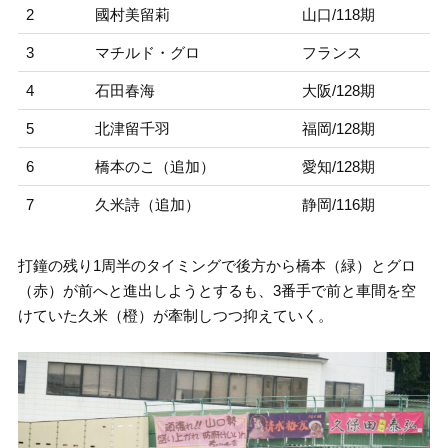
2
國村美留莉
山口/118期
3
マチルド・グロ
フランス
4
石田春海
大阪/128期
5
北津留千羽
福岡/128期
6
橋本のこ（追加）
愛知/128期
7
久米詩（追加）
静岡/116期
打鐘の残り1周半のタイミングで後方から橋本（緑）とグロ
（赤）が前へと進出しようとするも、3番手で前と車間を空
けていた久米（橙）が牽制しつつ抑えていく。