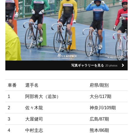
写真ギャラリーを見る
20 photos
車番
選手名
府県/期別
1
阿部将大（追加）
大分/117期
2
佐々木龍
神奈川/109期
3
大屋健司
広島/87期
4
中村圭志
熊本/86期