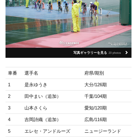
写真ギャラリーを見る
20 photos
車番
選手名
府県/期別
1
是永ゆうき
大分/126期
2
田中まい（追加）
千葉/104期
3
山本さくら
愛知/120期
4
吉岡詩織（追加）
広島/116期
5
エレセ・アンドルーズ
ニュージーランド