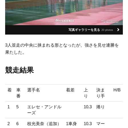
写真ギャラリーを見る
20 photos
3人並走の中央に挟まれる形となったが、強さを見せ連勝を
果たした。
競走結果
着
車
選手名
着差
上
決ま
H/B
番
り
り手
1
5
エレセ・アンドル
10.3
捲り
ーズ
2
6
枝光美奈（追加）
1車身
10.3
マー