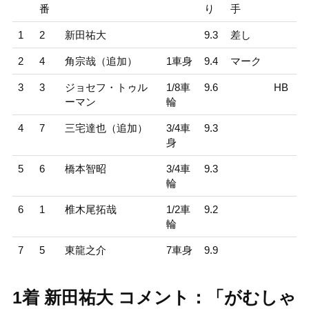
番
り
手
1
2
新田祐大
9.3
差し
2
4
角宗哉（追加）
1車身
9.4
マーク
3
3
ジョセフ・トゥル
1/8車
9.6
HB
ーマン
輪
4
7
三宅達也（追加）
3/4車
9.3
身
5
6
橋本智昭
3/4車
9.3
輪
6
1
椎木尾拓哉
1/2車
9.2
輪
7
5
東龍之介
7車身
9.9
1着 新田祐大 コメント：「がむしゃ