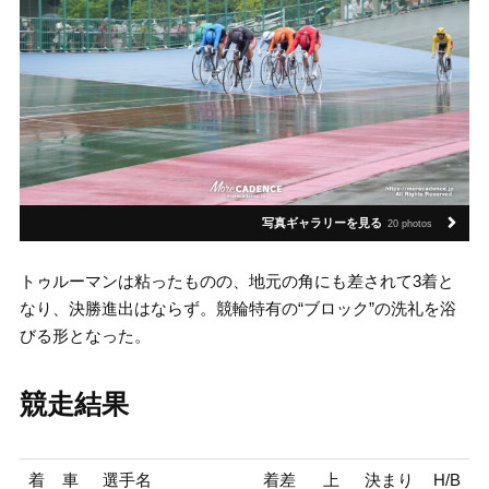
写真ギャラリーを見る
20 photos
トゥルーマンは粘ったものの、地元の角にも差されて3着と
なり、決勝進出はならず。競輪特有の“ブロック”の洗礼を浴
びる形となった。
競走結果
着
車
選手名
着差
上
決まり
H/B