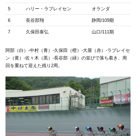
5
ハリー・ラブレイセン
オランダ
6
長谷部翔
静岡/109期
7
久保田泰弘
山口/111期
阿部（白）-中村（青）-久保田（橙）-大屋（赤）-ラブレイセ
ン（黄）-佐々木（黒）-長谷部（緑）の並びで落ち着き、周
回を重ねて迎えた残り2周。