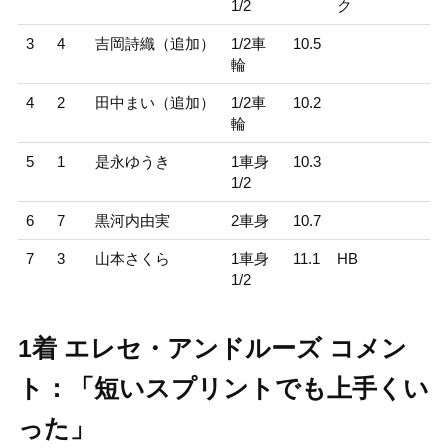
1/2
ク
3
4
吉岡詩織（追加）
1/2車
10.5
輪
4
2
田中まい（追加）
1/2車
10.2
輪
5
1
是永ゆうき
1車身
10.3
1/2
6
7
黒河内由実
2車身
10.7
7
3
山本さくら
1車身
11.1
HB
1/2
1着 エレセ・アンドルーズ コメン
ト：「短いスプリントでも上手くい
った」