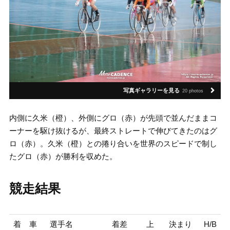
写真ギャラリーを見る
20 photos
内側に久米（橙）、外側にグロ（赤）が先頭で並んだままコ
ーナーを駆け抜けるが、最終ストレートで伸びてきたのはグ
ロ（赤）。久米（橙）との捲り合いを世界のスピードで制し
たグロ（赤）が勝利を収めた。
競走結果
着
車
選手名
着差
上
決まり
H/B