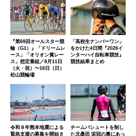
『第69回オールスター競
「高校生ナンバーワン」
輪（G1）』「ドリームレ
をかけた4日間『2026イ
ース」「オリオン賞レー
ンターハイ自転車競技』
ス」想定番組／8月11日
競技結果まとめ
（火・祝）〜16日（日）
松山競輪場
令和８年熊本地震による
チームパシュートを制し
緊急支援の募集を開始 8
た北桑田 栄冠の裏にあっ