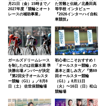
月21日（金）15時まで／
た苦難と伝統／北桑田高
2027年度「競輪とオート
等学校 インタビュー
レースの補助事業」
『2026インターハイ自転
車競技』
ガールズドリームレース
初心者にこそおすすめ！
を制したのは佐藤水菜 準
「オールスター競輪」の
決勝出場メンバーが決定
基本と楽しみ方／『第69
『第2回女子オールスタ
回オールスター競輪
ー競輪（G1）』／8月8
（G1）』8月11日
日（土） 佐世保競輪場
（火）〜16日（日）松山
競輪場