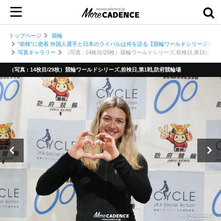
トップページ
競輪
“前検”に密着 外国人選手と日本のライバルは何を語る【競輪ワールドシリーズ第1戦
写真ギャラリー
（写真 : 14枚目/29枚）競輪ワールドシリーズ,前検日,第1戦,防
（写真 : 14枚目/29枚）競輪ワールドシリーズ,前検日,第1戦,防府競輪場