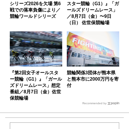
シリーズ2026を欠場 第6
スター競輪（G1）』「ガ
戦での落車負傷により／
ールズドリームレース」
競輪ワールドシリーズ
／8月7日（金）〜9日
（日） 佐世保競輪場
『第2回女子オールスタ
競輪関係3団体が熊本県
ー競輪（G1）』「ガール
と熊本市に2000万円を寄
ズドリームレース」想定
付
番組／8月7日（金）佐世
保競輪場
Recommended by