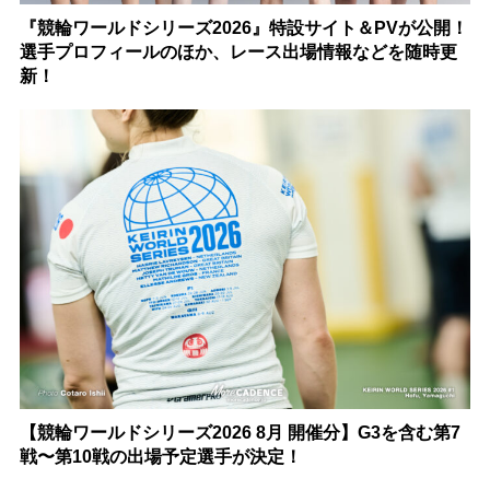
『競輪ワールドシリーズ2026』特設サイト＆PVが公開！
選手プロフィールのほか、レース出場情報などを随時更
新！
【競輪ワールドシリーズ2026 8月 開催分】G3を含む第7
戦〜第10戦の出場予定選手が決定！