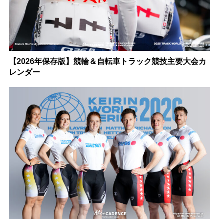
【2026年保存版】競輪＆自転車トラック競技主要大会カ
レンダー