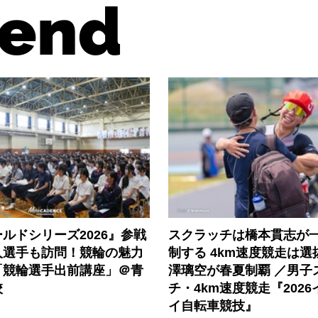
end
ルドシリーズ2026』参戦
スクラッチは橋本貫志が
人選手も訪問！競輪の魅力
制する 4km速度競走は
「競輪選手出前講座」＠青
澤璃空が春夏制覇 ／男子
校
チ・4km速度競走『202
イ自転車競技』