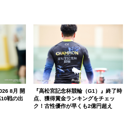
6 8月 開
『高松宮記念杯競輪（G1）』終了時
10戦の出
点、獲得賞金ランキングをチェッ
ク！古性優作が早くも2億円超え