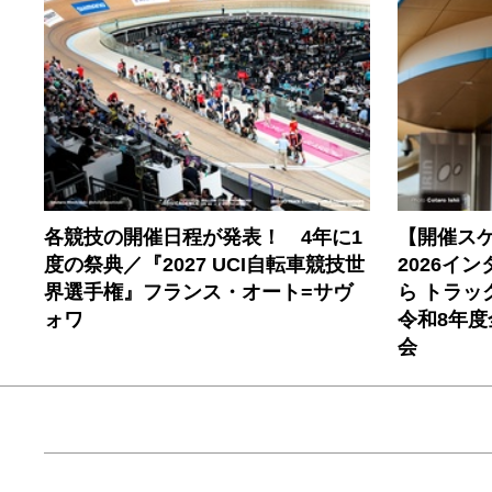
各競技の開催日程が発表！ 4年に1
【開催ス
度の祭典／『2027 UCI自転車競技世
2026イ
界選手権』フランス・オート=サヴ
ら トラ
ォワ
令和8年
会