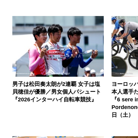
男子は松田奏太朗が2連覇 女子は塩
ヨーロッ
貝穂佳が優勝／男女個人パシュート
本人選手
『2026インターハイ自転車競技』
『6 sere in
Porden
日（土）