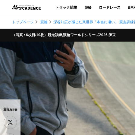
トラック競技
競輪
ロードレース
BM
トップページ
競輪
深谷知広が感じた異世界「本当に凄い」 競走訓練
（写真 : 6枚目/10枚）競走訓練,競輪ワールドシリーズ2026,伊豆
Share