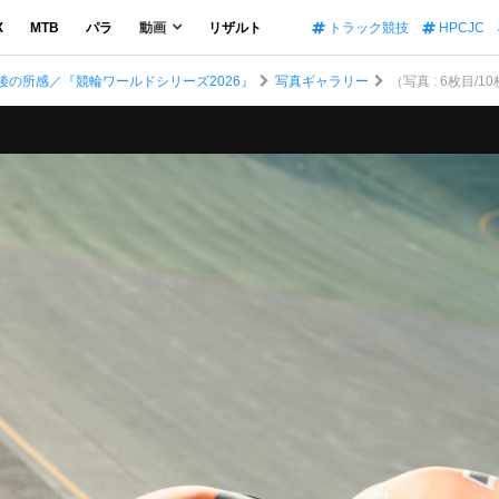
X
MTB
パラ
動画
リザルト
トラック競技
HPCJC
後の所感／『競輪ワールドシリーズ2026』
写真ギャラリー
（写真 : 6枚目/