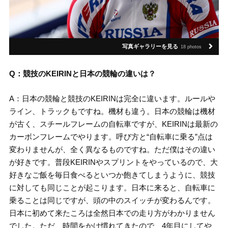
写真ギャラリーを見る
18 photos
Q：競技のKEIRINと日本の競輪の違いは？
A：日本の競輪と競技のKEIRINは完全に違います。ルールや
ライン、トラックもですね。機材も違う。日本の競輪は機材
が古く、スチールフレームの自転車ですが、KEIRINは最新の
カーボンフレームでやります。呼び方と“自転車に乗る”点は
変わりませんが、全く異なるものですね。ただ僕はその違い
が好きです。普段KEIRINやスプリントをやっているので、大
好きなご飯を毎日食べるといつか飽きてしまうように、競技
に対しても同じことが起こります。日本に来ると、自転車に
乗ることは同じですが、頭の中のスイッチが変わるんです。
日本に初めて来たころは全然日本での走り方がわかりません
でした。ただ、時間をかけ慣れてきたので、4年目にしてや