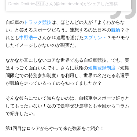
Denis Dmitriev🇷🇺さん(@dmitrievden)がシェアした投稿
–
2017 
自転車の
トラック競技
は、ほとんどの人が「よくわからな
い」と答えるスポーツだろう。連想するのは日本の
競輪
？そ
れとも
中野浩一
さんが10連覇を遂げた
スプリント
？モヤモヤ
したイメージしかないのが現実だ。
なかなか耳にしないコアな世界である自転車競技。でも、実
はすっごく面白いんです。さらに競輪の
短期登録制度
（短期
間限定での特別参加制度）を利用し、世界の名だたる名選手
が競輪を走っているってのを知ってましたか？
そんな彼らについて知らないのは、自転車やスポーツ好きと
してもったいない！なので是非ぜひ是非とも今回からコラム
で紹介したい。
第1回目はロシアからやって来た強豪をご紹介！