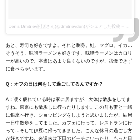
Denis Dmitriev🇷🇺さん(@dmitrievden)がシェアした投稿
–
2017 
あと、寿司も好きですよ。それと刺身。鮭、マグロ、イカ…
そうそう、味噌ラーメンも好きです。味噌ラーメンはカロリ
ーが高いので、本当はあまり良くないのですが、我慢できず
に食べちゃいます。
Q：オフの日は何をして過ごしてるんですか？
A：凄く疲れている時は家に居ますが、大体は散歩をしてま
すね。東京にも散歩しに行ったりします。この前も妻と一緒
に銀座へ行き、ショッピングをしようと思いましたが、結局
一日中散歩をしてました。カフェに行って、レストランに行
って…そして伊豆に帰ってきました。こんな休日の過ごし方
が好きですね。来週末は下田のビーチにいったり、もっと日