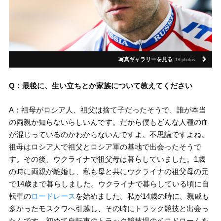
写真ギャラリーを見る
18 photos
Q：最後に、生い立ちとか家族について教えてください
A：祖母がロシア人、祖父は捨て子だったそうで、誰が本当
の両親か知らないらしいんです。だから僕もどんな人種の血
が混じっているのかわからないんですよ。不思議ですよね。
祖母はロシア人で祖父とロシア軍の基地で出会ったそうで
す。その後、ウクライナで祖父母は暮らしていました。1歳
の時に両親が離婚し、私も母と共にウクライナの祖父母の元
で14歳まで暮らしました。ウクライナで暮らしている頃に自
転車の
ロードレース
を始めました。私が14歳の時に、親戚も
多かったモスクワへ引越し、その時にトラック競技と出会っ
たんです。初めて自転車のトラック競技場のベロドロームを