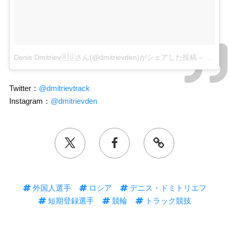
Denis Dmitriev🇷🇺さん(@dmitrievden)がシェアした投稿
–
2017 
Twitter：
@dmitrievtrack
Instagram：
@dmitrievden
外国人選手
ロシア
デニス・ドミトリエフ
短期登録選手
競輪
トラック競技