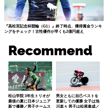
『高松宮記念杯競輪（G1）』終了時点、獲得賞金ランキ
ングをチェック！古性優作が早くも2億円超え
Recommend
松山学院 3年生トリオが
男女ともに自己ベストを
最後の夏に日本ジュニア
更新しての優勝 女子は池
新で優勝／男子チームス
川楽々 男子は松尾泰成／