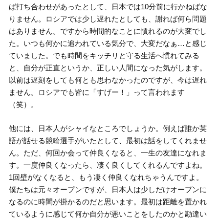
ば打ち合わせがあったとして、日本では10分前に行かねばな
りません。ロシアでは少し遅れたとしても、謝れば何ら問題
はありません。ですから時間的なことに慣れるのが大変でし
た。いつも何かに追われている気分で、大変だなぁ…と感じ
ていました。でも時間をキッチリと守る生活へ慣れてみる
と、自分が正直というか、正しい人間になった気がします。
以前は遅刻をしても何とも思わなかったのですが、今は遅れ
ません。ロシアでも皆に「すげー！」って言われます
（笑）。
他には、日本人がシャイなところでしょうか。例えば誰か英
語が話せる競輪選手がいたとして、最初は話をしてくれませ
ん。ただ、何回か会って仲良くなると、一生の友達になれま
す。一度仲良くなったら、凄く良くしてくれるんですよね。
1回壁がなくなると、もう凄く仲良くなれちゃうんですよ。
僕たちは元々オープンですが、日本人は少しだけオープンに
なるのに時間が掛かるのだと思います。最初は距離を置かれ
ているように感じて何か自分が悪いことをしたのかと勘違い