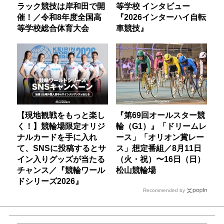
ラック競技は岸和田で開
等学校 インタビュー
催！／令和8年度全国高
『2026インターハイ自転
等学校総合体育大会
車競技』
【現地観戦をもっと楽し
『第69回オールスター競
く！】競輪場限定オリジ
輪（G1）』「ドリームレ
ナルカードを手に入れ
ース」「オリオン賞レー
て、SNSに投稿するとサ
ス」想定番組／8月11日
イン入りグッズが当たる
（火・祝）〜16日（日）
チャンス／『競輪ワール
松山競輪場
ドシリーズ2026』
Recommended by