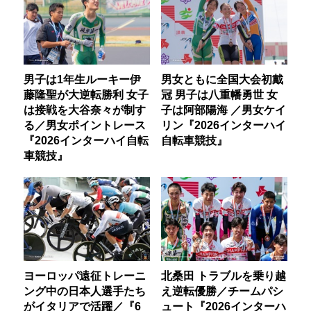
男子は1年生ルーキー伊
男女ともに全国大会初戴
藤隆聖が大逆転勝利 女子
冠 男子は八重幡勇世 女
は接戦を大谷奈々が制す
子は阿部陽海 ／男女ケイ
る／男女ポイントレース
リン『2026インターハイ
『2026インターハイ自転
自転車競技』
車競技』
ヨーロッパ遠征トレーニ
北桑田 トラブルを乗り越
ング中の日本人選手たち
え逆転優勝／チームパシ
がイタリアで活躍／『6
ュート『2026インターハ