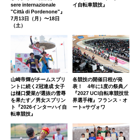
sere internazionale
イ自転車競技』
"Città di Pordenone"』
7月13日（月）〜18日
（土）
山崎帝輝がチームスプリ
各競技の開催日程が発
ントに続く2冠達成 女子
表！ 4年に1度の祭典／
は樋口愛菜が選抜の雪辱
『2027 UCI自転車競技世
を果たす／男女スプリン
界選手権』フランス・オ
ト『2026インターハイ自
ート=サヴォワ
転車競技』