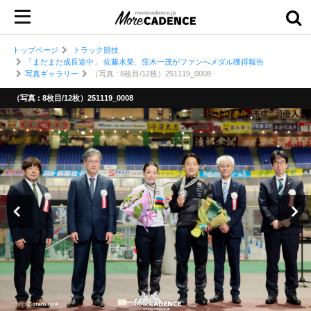
トップページ
トラック競技
「まだまだ成長途中」 佐藤水菜、窪木一茂がファンへメダル獲得報告
写真ギャラリー
（写真 : 8枚目/12枚）251119_0008
（写真 : 8枚目/12枚）251119_0008