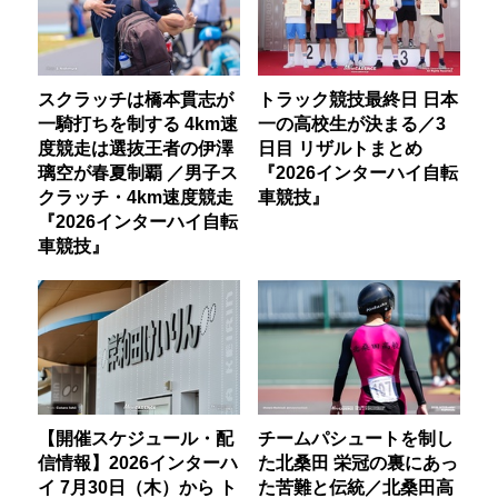
スクラッチは橋本貫志が
トラック競技最終日 日本
一騎打ちを制する 4km速
一の高校生が決まる／3
度競走は選抜王者の伊澤
日目 リザルトまとめ
璃空が春夏制覇 ／男子ス
『2026インターハイ自転
クラッチ・4km速度競走
車競技』
『2026インターハイ自転
車競技』
【開催スケジュール・配
チームパシュートを制し
信情報】2026インターハ
た北桑田 栄冠の裏にあっ
イ 7月30日（木）から ト
た苦難と伝統／北桑田高