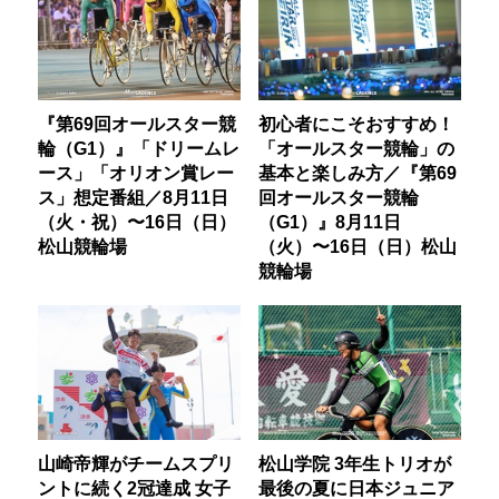
『第69回オールスター競
初心者にこそおすすめ！
輪（G1）』「ドリームレ
「オールスター競輪」の
ース」「オリオン賞レー
基本と楽しみ方／『第69
ス」想定番組／8月11日
回オールスター競輪
（火・祝）〜16日（日）
（G1）』8月11日
松山競輪場
（火）〜16日（日）松山
競輪場
山崎帝輝がチームスプリ
松山学院 3年生トリオが
ントに続く2冠達成 女子
最後の夏に日本ジュニア