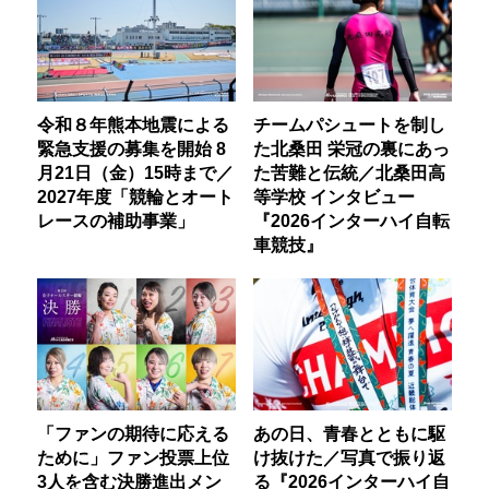
令和８年熊本地震による
チームパシュートを制し
緊急支援の募集を開始 8
た北桑田 栄冠の裏にあっ
月21日（金）15時まで／
た苦難と伝統／北桑田高
2027年度「競輪とオート
等学校 インタビュー
レースの補助事業」
『2026インターハイ自転
車競技』
「ファンの期待に応える
あの日、青春とともに駆
ために」ファン投票上位
け抜けた／写真で振り返
3人を含む決勝進出メン
る『2026インターハイ自