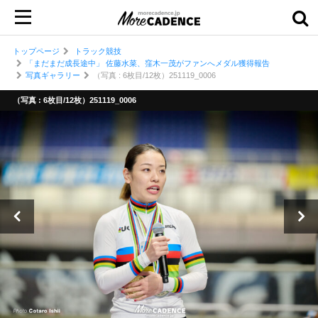
トップページ
トラック競技
「まだまだ成長途中」 佐藤水菜、窪木一茂がファンへメダル獲得報告
写真ギャラリー
（写真 : 6枚目/12枚）251119_0006
（写真 : 6枚目/12枚）251119_0006