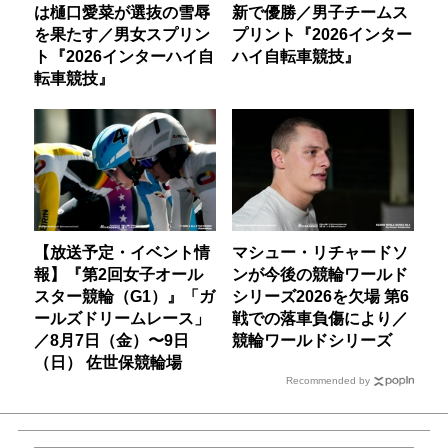
は樋口愛菜が選抜の雪辱
新で優勝／男子チームス
を果たす／男女スプリン
プリント『2026インター
ト『2026インターハイ自
ハイ自転車競技』
転車競技』
【放送予定・イベント情
マシュー・リチャードソ
報】『第2回女子オール
ンが今後の競輪ワールド
スター競輪（G1）』「ガ
シリーズ2026を欠場 第6
ールズドリームレース」
戦での落車負傷により／
／8月7日（金）〜9日
競輪ワールドシリーズ
（日） 佐世保競輪場
Recommended by