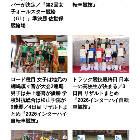
バーが決定／『第2回女
転車競技』
子オールスター競輪
（G1）』準決勝 佐世保
競輪場
ロード種目 女子は地元の
トラック競技最終日 日本
綱嶋凜々音が大会2連覇
一の高校生が決まる／3
男子は井上悠喜が優勝 学
日目 リザルトまとめ
校対抗総合は松山学院が
『2026インターハイ自転
9連覇／4日目 リザルトま
車競技』
とめ『2026インターハイ
自転車競技』