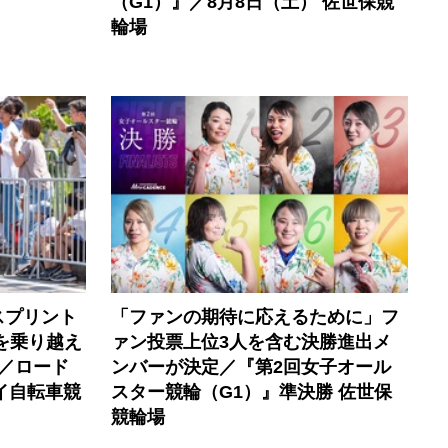
（G1）』／8月8日（土） 佐世保競
輪場
スプリント
「ファンの期待に応えるために」フ
を乗り越え
ァン投票上位3人を含む決勝進出メ
／ロード
ンバーが決定／『第2回女子オール
イ自転車競
スター競輪（G1）』準決勝 佐世保
競輪場