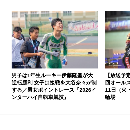
男子は1年生ルーキー伊藤隆聖が大
【放送予定
逆転勝利 女子は接戦を大谷奈々が制
回オールス
する／男女ポイントレース『2026イ
11日（火
ンターハイ自転車競技』
輪場