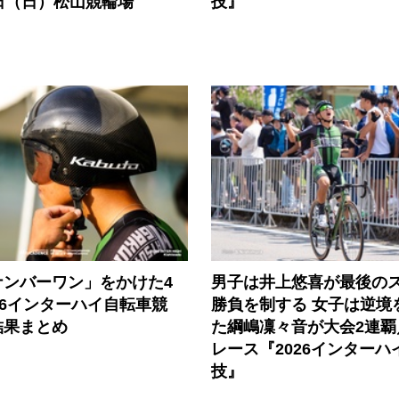
日（日）松山競輪場
技』
ナンバーワン」をかけた4
男子は井上悠喜が最後の
26インターハイ自転車競
勝負を制する 女子は逆境
結果まとめ
た綱嶋凜々音が大会2連覇
レース『2026インターハ
技』