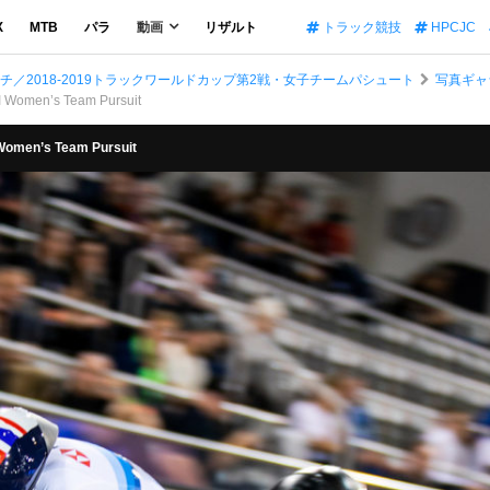
X
MTB
パラ
動画
リザルト
トラック競技
HPCJC
／2018-2019トラックワールドカップ第2戦・女子チームパシュート
写真ギャ
 Women’s Team Pursuit
Women’s Team Pursuit