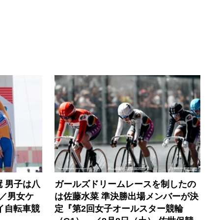
 男子は八
ガールズドリームレースを制したの
 ／男女ケ
は佐藤水菜 準決勝出場メンバーが決
イ自転車競
定『第2回女子オールスター競輪