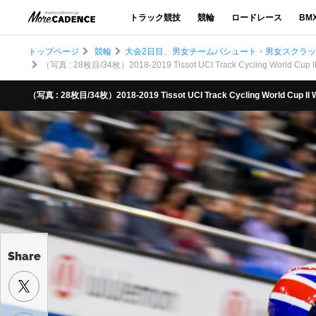
トラック競技
競輪
ロードレース
BM
トップページ
競輪
大会2日目、男女チームパシュート・男女スクラッチ
（写真 : 28枚目/34枚）2018-2019 Tissot UCI Track Cycling World Cup II
（写真 : 28枚目/34枚）2018-2019 Tissot UCI Track Cycling World Cup II 
Share