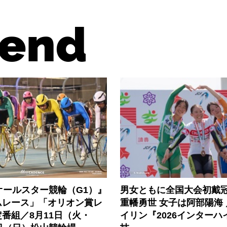
end
オールスター競輪（G1）』
男女ともに全国大会初戴冠
ムレース」「オリオン賞レ
重幡勇世 女子は阿部陽海
番組／8月11日（火・
イリン『2026インターハ