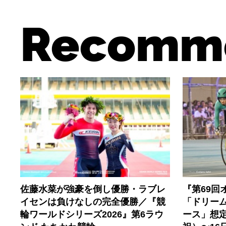
Recomm
佐藤水菜が強豪を倒し優勝・ラブレ
『第69回
イセンは負けなしの完全優勝／『競
「ドリー
輪ワールドシリーズ2026』第6ラウ
ース」想定