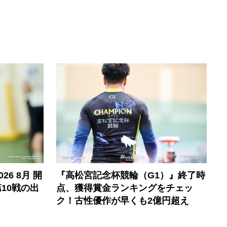
6 8月 開
『高松宮記念杯競輪（G1）』終了時
10戦の出
点、獲得賞金ランキングをチェッ
ク！古性優作が早くも2億円超え