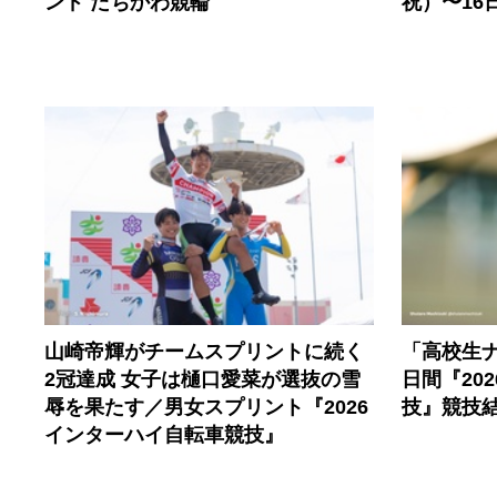
ンド たちかわ競輪
祝）〜16
山崎帝輝がチームスプリントに続く
「高校生
2冠達成 女子は樋口愛菜が選抜の雪
日間『20
辱を果たす／男女スプリント『2026
技』競技
インターハイ自転車競技』