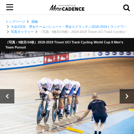
トップページ
競輪
大会2日目、男女チームパシュート・男女スクラッチ／2018-2019トラックワール
写真ギャラリー
（写真 : 9枚目/34枚）2018-2019 Tissot UCI Track Cycling World C
（写真 : 9枚目/34枚）2018-2019 Tissot UCI Track Cycling World Cup II Men’s
Team Pursuit