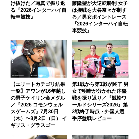
け抜けた／写真で振り返
藤隆聖が大逆転勝利 女子
る『2026インターハイ自
は接戦を大谷奈々が制す
転車競技』
る／男女ポイントレース
『2026インターハイ自転
車競技』
【エリートカテゴリ結果
第1戦から第3戦が終了 男
一覧】アワンが16年越し
女で明暗が分かれた序盤
の男子ケイリン金メダル
戦を振り返り／『競輪ワ
／『2026 コモンウェル
ールドシリーズ2026』第
スゲームズ』7月30日
3戦終了時点・外国人選
（木）〜8月2日（日） イ
手序盤戦レビュー
ギリス・グラスゴー