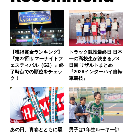
【獲得賞金ランキング】
トラック競技最終日 日本
『第22回サマーナイトフ
一の高校生が決まる／3
ェスティバル（G2）』終
日目 リザルトまとめ
了時点での順位をチェッ
『2026インターハイ自転
ク！
車競技』
あの日、青春とともに駆
男子は1年生ルーキー伊