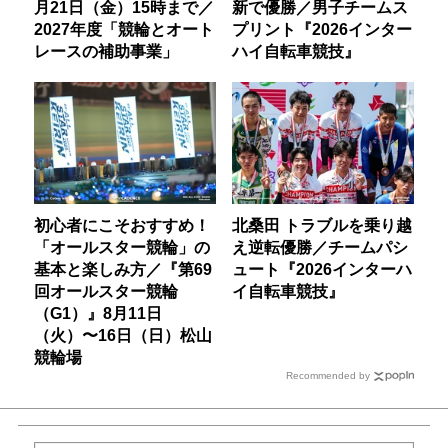
月21日（金）15時まで／
新で優勝／男子チームス
2027年度「競輪とオート
プリント『2026インター
レースの補助事業」
ハイ自転車競技』
初心者にこそおすすめ！
北桑田 トラブルを乗り越
「オールスター競輪」の
え逆転優勝／チームパシ
基本と楽しみ方／『第69
ュート『2026インターハ
回オールスター競輪
イ自転車競技』
（G1）』8月11日
（火）〜16日（日）松山
競輪場
Recommended by