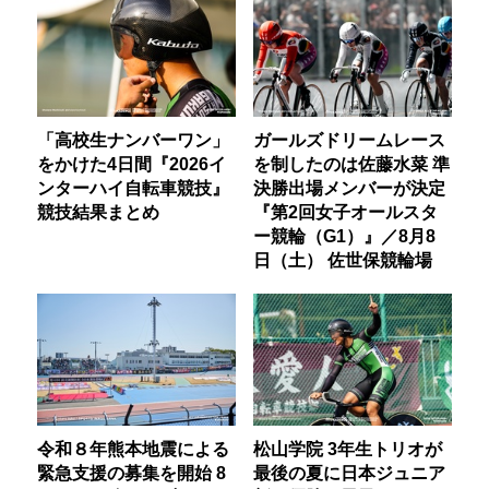
「高校生ナンバーワン」
ガールズドリームレース
をかけた4日間『2026イ
を制したのは佐藤水菜 準
ンターハイ自転車競技』
決勝出場メンバーが決定
競技結果まとめ
『第2回女子オールスタ
ー競輪（G1）』／8月8
日（土） 佐世保競輪場
令和８年熊本地震による
松山学院 3年生トリオが
緊急支援の募集を開始 8
最後の夏に日本ジュニア