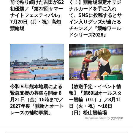
前で粘り続けた吉田がG2
く！】競輪場限定オリジ
初優勝／『第22回サマー
ナルカードを手に入れ
ナイトフェスティバル』
て、SNSに投稿するとサ
7月20日（月・祝）高知
イン入りグッズが当たる
競輪場
チャンス／『競輪ワール
ドシリーズ2026』
令和８年熊本地震による
【放送予定・イベント情
緊急支援の募集を開始 8
報】『第69回オールスタ
月21日（金）15時まで／
ー競輪（G1）』／8月11
2027年度「競輪とオート
日（火・祝）〜16日
レースの補助事業」
（日）松山競輪場
Recommended by