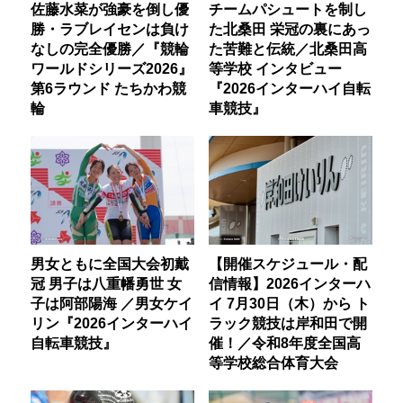
佐藤水菜が強豪を倒し優
チームパシュートを制し
勝・ラブレイセンは負け
た北桑田 栄冠の裏にあっ
なしの完全優勝／『競輪
た苦難と伝統／北桑田高
ワールドシリーズ2026』
等学校 インタビュー
第6ラウンド たちかわ競
『2026インターハイ自転
輪
車競技』
男女ともに全国大会初戴
【開催スケジュール・配
冠 男子は八重幡勇世 女
信情報】2026インターハ
子は阿部陽海 ／男女ケイ
イ 7月30日（木）から ト
リン『2026インターハイ
ラック競技は岸和田で開
自転車競技』
催！／令和8年度全国高
等学校総合体育大会