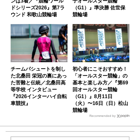
ンは3着／『競輪ワール
子オールスター競輪
ドシリーズ2026』第7ラ
（G1）』準決勝 佐世保
ウンド 和歌山競輪場
競輪場
チームパシュートを制し
初心者にこそおすすめ！
た北桑田 栄冠の裏にあっ
「オールスター競輪」の
た苦難と伝統／北桑田高
基本と楽しみ方／『第69
等学校 インタビュー
回オールスター競輪
『2026インターハイ自転
（G1）』8月11日
車競技』
（火）〜16日（日）松山
競輪場
Recommended by