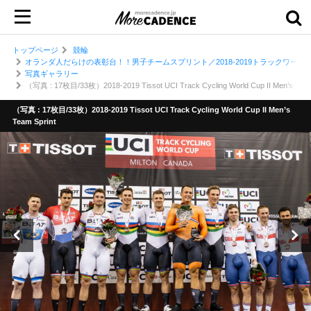
トップページ
競輪
オランダ人だらけの表彰台！！男子チームスプリント／2018-2019トラックワール
写真ギャラリー
（写真 : 17枚目/33枚）2018-2019 Tissot UCI Track Cycling World Cup II Men’s Team
（写真 : 17枚目/33枚）2018-2019 Tissot UCI Track Cycling World Cup II Men’s
Team Sprint