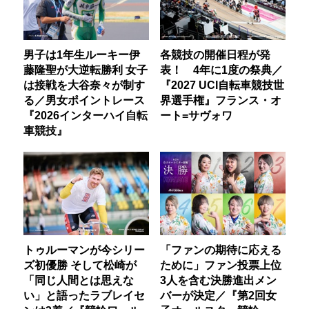
男子は1年生ルーキー伊
各競技の開催日程が発
藤隆聖が大逆転勝利 女子
表！ 4年に1度の祭典／
は接戦を大谷奈々が制す
『2027 UCI自転車競技世
る／男女ポイントレース
界選手権』フランス・オ
『2026インターハイ自転
ート=サヴォワ
車競技』
トゥルーマンが今シリー
「ファンの期待に応える
ズ初優勝 そして松崎が
ために」ファン投票上位
「同じ人間とは思えな
3人を含む決勝進出メン
い」と語ったラブレイセ
バーが決定／『第2回女