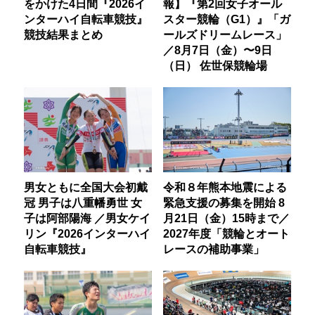
をかけた4日間『2026イ
報】『第2回女子オール
ンターハイ自転車競技』
スター競輪（G1）』「ガ
競技結果まとめ
ールズドリームレース」
／8月7日（金）〜9日
（日） 佐世保競輪場
男女ともに全国大会初戴
令和８年熊本地震による
冠 男子は八重幡勇世 女
緊急支援の募集を開始 8
子は阿部陽海 ／男女ケイ
月21日（金）15時まで／
リン『2026インターハイ
2027年度「競輪とオート
自転車競技』
レースの補助事業」