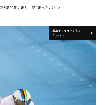
が0.2秒ほど速く走り、第2走へとバトン
写真ギャラリーを見る
33 photos