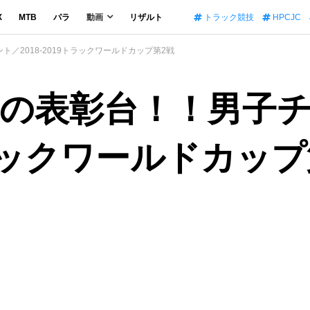
X
MTB
パラ
動画
リザルト
トラック競技
HPCJC
／2018-2019トラックワールドカップ第2戦
の表彰台！！男子
9トラックワールドカッ