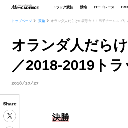
トラック競技
競輪
ロードレース
BM
トップページ
競輪
オランダ人だらけの表彰台！！男子チームスプリント
オランダ人だらけ
／2018-201
2018/10/27
Share
決勝