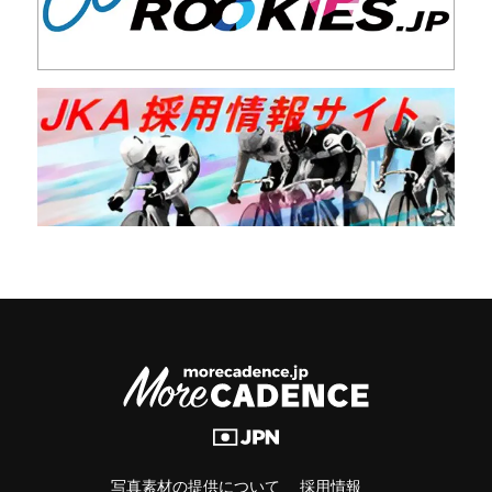
写真素材の提供について
採用情報