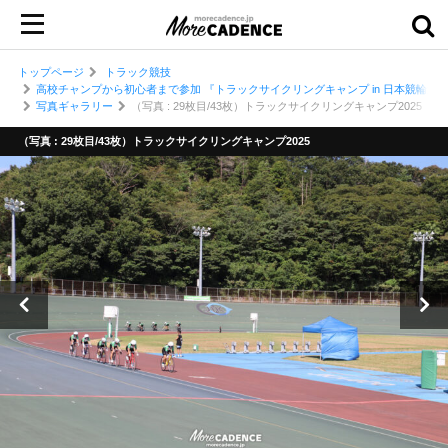
トップページ
トラック競技
高校チャンプから初心者まで参加 『トラックサイクリングキャンプ in 日本競輪選
写真ギャラリー
（写真 : 29枚目/43枚）トラックサイクリングキャンプ2025
（写真 : 29枚目/43枚）トラックサイクリングキャンプ2025