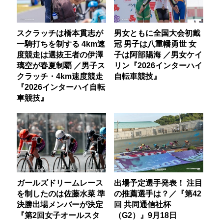
スクラッチは橋本貫志が
男女ともに全国大会初戴
一騎打ちを制する 4km速
冠 男子は八重幡勇世 女
度競走は選抜王者の伊澤
子は阿部陽海 ／男女ケイ
璃空が春夏制覇 ／男子ス
リン『2026インターハイ
クラッチ・4km速度競走
自転車競技』
『2026インターハイ自転
車競技』
ガールズドリームレース
出場予定選手発表！ 注目
を制したのは佐藤水菜 準
の推薦選手は？／『第42
決勝出場メンバーが決定
回 共同通信社杯
『第2回女子オールスタ
（G2）』9月18日