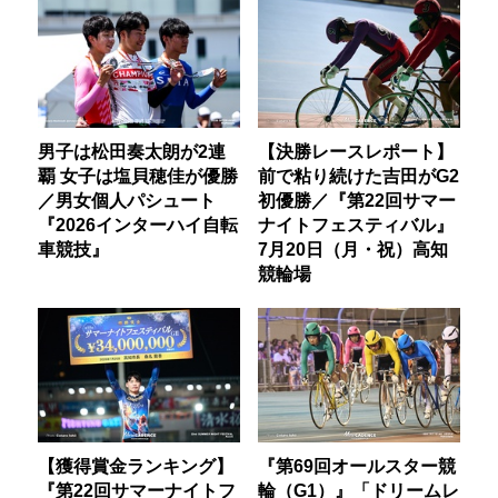
男子は松田奏太朗が2連
【決勝レースレポート】
覇 女子は塩貝穂佳が優勝
前で粘り続けた吉田がG2
／男女個人パシュート
初優勝／『第22回サマー
『2026インターハイ自転
ナイトフェスティバル』
車競技』
7月20日（月・祝）高知
競輪場
【獲得賞金ランキング】
『第69回オールスター競
『第22回サマーナイトフ
輪（G1）』「ドリームレ