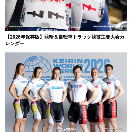
【2026年保存版】競輪＆自転車トラック競技主要大会カ
レンダー