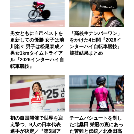
男女ともに自己ベストを
「高校生ナンバーワン」
更新しての優勝 女子は池
をかけた4日間『2026イ
川楽々 男子は松尾泰成／
ンターハイ自転車競技』
男女1kmタイムトライア
競技結果まとめ
ル『2026インターハイ自
転車競技』
初の自国開催で世界を迎
チームパシュートを制し
え撃つ、9人の日本代表
た北桑田 栄冠の裏にあっ
選手が決定／『第5回ア
た苦難と伝統／北桑田高