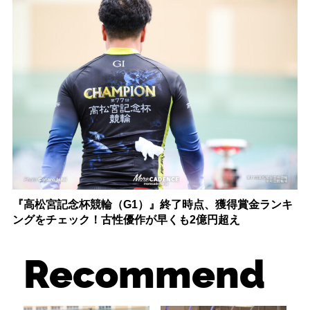
『高松宮記念杯競輪（G1）』終了時点、獲得賞金ランキ
ングをチェック！古性優作が早くも2億円超え
Recommend