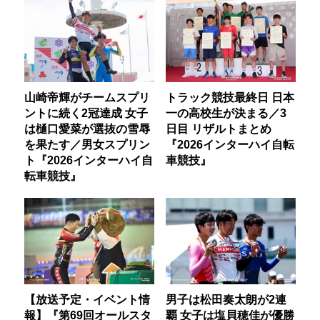
山崎帝輝がチームスプリ
トラック競技最終日 日本
ントに続く2冠達成 女子
一の高校生が決まる／3
は樋口愛菜が選抜の雪辱
日目 リザルトまとめ
を果たす／男女スプリン
『2026インターハイ自転
ト『2026インターハイ自
車競技』
転車競技』
【放送予定・イベント情
男子は松田奏太朗が2連
報】『第69回オールスタ
覇 女子は塩貝穂佳が優勝