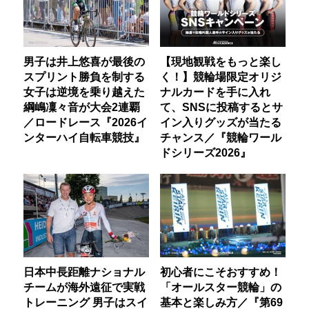
男子は井上悠喜が最後の
【現地観戦をもっと楽し
スプリント勝負を制する
く！】競輪場限定オリジ
女子は逆境を乗り越えた
ナルカードを手に入れ
綱嶋凜々音が大会2連覇
て、SNSに投稿するとサ
／ロードレース『2026イ
イン入りグッズが当たる
ンターハイ自転車競技』
チャンス／『競輪ワール
ドシリーズ2026』
日本中長距離ナショナル
初心者にこそおすすめ！
チームが海外遠征で実戦
「オールスター競輪」の
トレーニング 男子はスイ
基本と楽しみ方／『第69