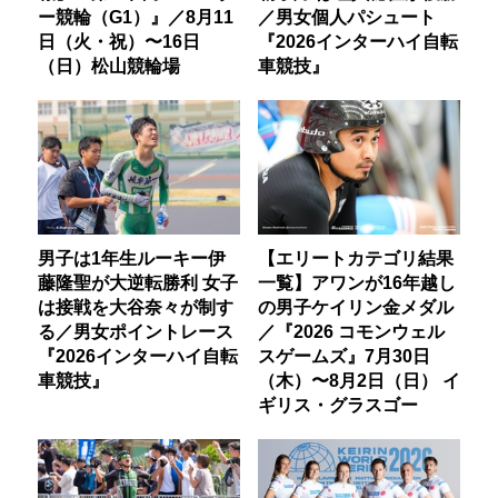
ー競輪（G1）』／8月11
／男女個人パシュート
日（火・祝）〜16日
『2026インターハイ自転
（日）松山競輪場
車競技』
男子は1年生ルーキー伊
【エリートカテゴリ結果
藤隆聖が大逆転勝利 女子
一覧】アワンが16年越し
は接戦を大谷奈々が制す
の男子ケイリン金メダル
る／男女ポイントレース
／『2026 コモンウェル
『2026インターハイ自転
スゲームズ』7月30日
車競技』
（木）〜8月2日（日） イ
ギリス・グラスゴー