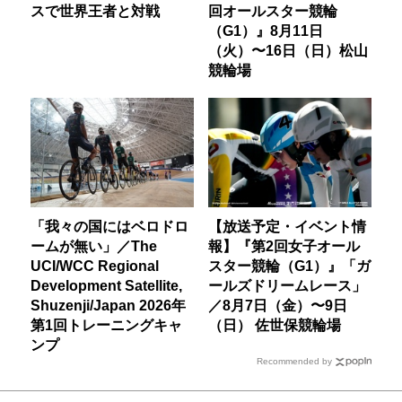
スで世界王者と対戦
回オールスター競輪
（G1）』8月11日
（火）〜16日（日）松山
競輪場
「我々の国にはベロドロ
【放送予定・イベント情
ームが無い」／The
報】『第2回女子オール
UCI/WCC Regional
スター競輪（G1）』「ガ
Development Satellite,
ールズドリームレース」
Shuzenji/Japan 2026年
／8月7日（金）〜9日
第1回トレーニングキャ
（日） 佐世保競輪場
ンプ
Recommended by