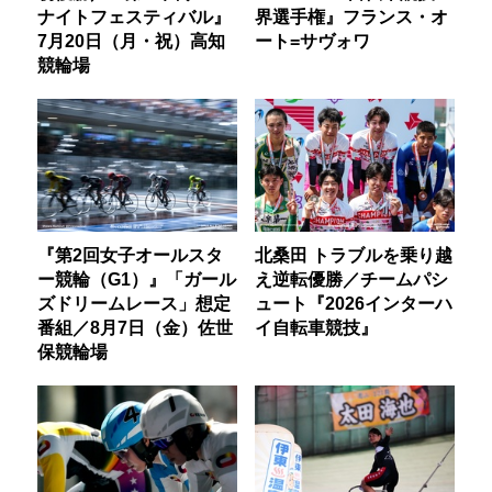
ナイトフェスティバル』
界選手権』フランス・オ
7月20日（月・祝）高知
ート=サヴォワ
競輪場
『第2回女子オールスタ
北桑田 トラブルを乗り越
ー競輪（G1）』「ガール
え逆転優勝／チームパシ
ズドリームレース」想定
ュート『2026インターハ
番組／8月7日（金）佐世
イ自転車競技』
保競輪場