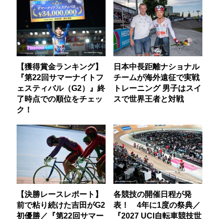
【獲得賞金ランキング】
日本中長距離ナショナル
『第22回サマーナイトフ
チームが海外遠征で実戦
ェスティバル（G2）』終
トレーニング 男子はスイ
了時点での順位をチェッ
スで世界王者と対戦
ク！
【決勝レースレポート】
各競技の開催日程が発
前で粘り続けた吉田がG2
表！ 4年に1度の祭典／
初優勝／『第22回サマー
『2027 UCI自転車競技世