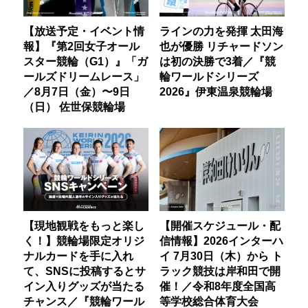
【放送予定・イベント情
ラインの力を発揮 太田海
報】『第2回女子オール
也が優勝 リチャードソン
スター競輪（G1）』「ガ
は初の決勝で3着／『競
ールズドリームレース」
輪ワールドシリーズ
／8月7日（金）〜9日
2026』伊東温泉競輪場
（日） 佐世保競輪場
【現地観戦をもっと楽し
【開催スケジュール・配
く！】競輪場限定オリジ
信情報】2026インターハ
ナルカードを手に入れ
イ 7月30日（木）から ト
て、SNSに投稿するとサ
ラック競技は岸和田で開
イン入りグッズが当たる
催！／令和8年度全国高
チャンス／『競輪ワール
等学校総合体育大会