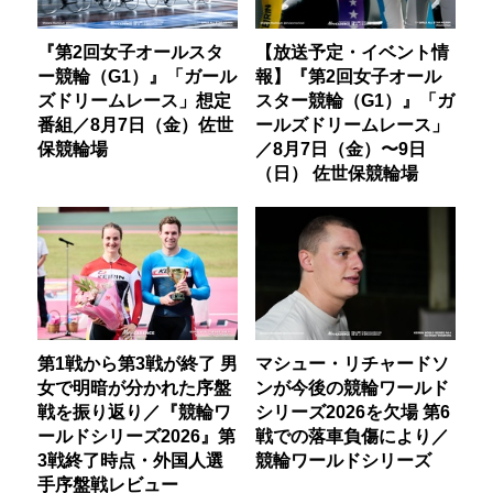
『第2回女子オールスタ
【放送予定・イベント情
ー競輪（G1）』「ガール
報】『第2回女子オール
ズドリームレース」想定
スター競輪（G1）』「ガ
番組／8月7日（金）佐世
ールズドリームレース」
保競輪場
／8月7日（金）〜9日
（日） 佐世保競輪場
第1戦から第3戦が終了 男
マシュー・リチャードソ
女で明暗が分かれた序盤
ンが今後の競輪ワールド
戦を振り返り／『競輪ワ
シリーズ2026を欠場 第6
ールドシリーズ2026』第
戦での落車負傷により／
3戦終了時点・外国人選
競輪ワールドシリーズ
手序盤戦レビュー