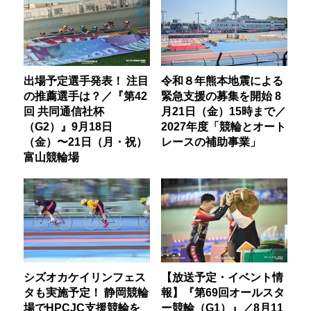
出場予定選手発表！ 注目
令和８年熊本地震による
の推薦選手は？／『第42
緊急支援の募集を開始 8
回 共同通信社杯
月21日（金）15時まで／
（G2）』9月18日
2027年度「競輪とオート
（金）〜21日（月・祝）
レースの補助事業」
富山競輪場
シズオカケイリンフェス
【放送予定・イベント情
タも実施予定！ 静岡競輪
報】『第69回オールスタ
場でHPCJC支援競輪を
ー競輪（G1）』／8月11