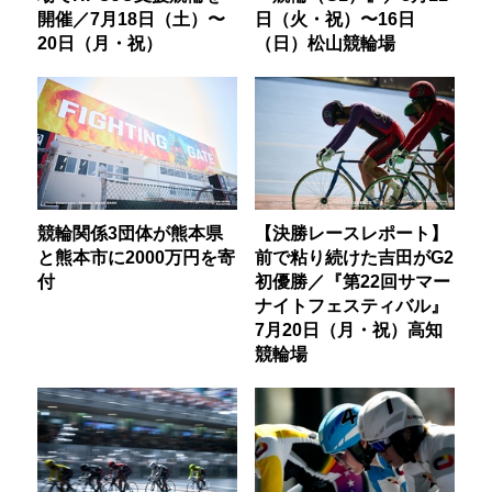
開催／7月18日（土）〜
日（火・祝）〜16日
20日（月・祝）
（日）松山競輪場
競輪関係3団体が熊本県
【決勝レースレポート】
と熊本市に2000万円を寄
前で粘り続けた吉田がG2
付
初優勝／『第22回サマー
ナイトフェスティバル』
7月20日（月・祝）高知
競輪場