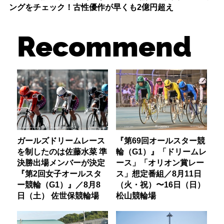
ングをチェック！古性優作が早くも2億円超え
Recommend
ガールズドリームレース
『第69回オールスター競
を制したのは佐藤水菜 準
輪（G1）』「ドリームレ
決勝出場メンバーが決定
ース」「オリオン賞レー
『第2回女子オールスタ
ス」想定番組／8月11日
ー競輪（G1）』／8月8
（火・祝）〜16日（日）
日（土） 佐世保競輪場
松山競輪場