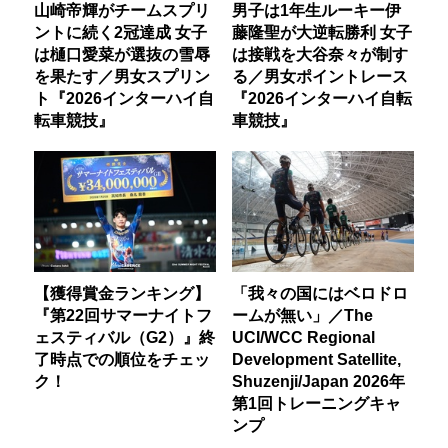
山崎帝輝がチームスプリ
男子は1年生ルーキー伊
ントに続く2冠達成 女子
藤隆聖が大逆転勝利 女子
は樋口愛菜が選抜の雪辱
は接戦を大谷奈々が制す
を果たす／男女スプリン
る／男女ポイントレース
ト『2026インターハイ自
『2026インターハイ自転
転車競技』
車競技』
【獲得賞金ランキング】
「我々の国にはベロドロ
『第22回サマーナイトフ
ームが無い」／The
ェスティバル（G2）』終
UCI/WCC Regional
了時点での順位をチェッ
Development Satellite,
ク！
Shuzenji/Japan 2026年
第1回トレーニングキャ
ンプ