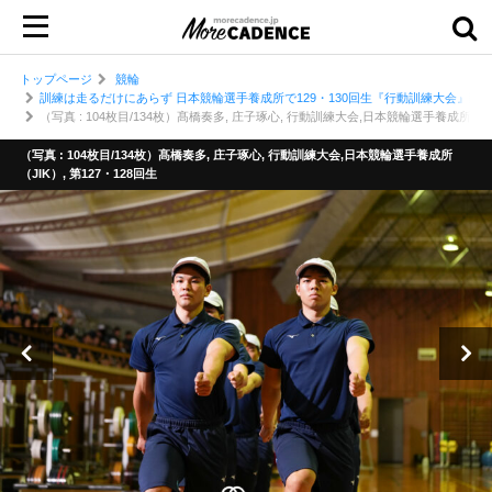
トップページ
競輪
訓練は走るだけにあらず 日本競輪選手養成所で129・130回生『行動訓練大会』開
（写真 : 104枚目/134枚）髙橋奏多, 庄子琢心, 行動訓練大会,日本競輪選手養成所（JIK
（写真 : 104枚目/134枚）髙橋奏多, 庄子琢心, 行動訓練大会,日本競輪選手養成所
（JIK）, 第127・128回生