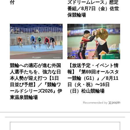
付
ズドリームレース」想定
番組／8月7日（金）佐世
保競輪場
競輪への適応が進む外国
【放送予定・イベント情
人選手たちを、強力な日
報】『第69回オールスタ
本人勢が迎え打つ【1日
ー競輪（G1）』／8月11
目並び予想】／『競輪ワ
日（火・祝）〜16日
ールドシリーズ2026』伊
（日）松山競輪場
東温泉競輪場
Recommended by