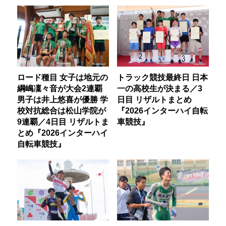
ロード種目 女子は地元の
トラック競技最終日 日本
綱嶋凜々音が大会2連覇
一の高校生が決まる／3
男子は井上悠喜が優勝 学
日目 リザルトまとめ
校対抗総合は松山学院が
『2026インターハイ自転
9連覇／4日目 リザルトま
車競技』
とめ『2026インターハイ
自転車競技』