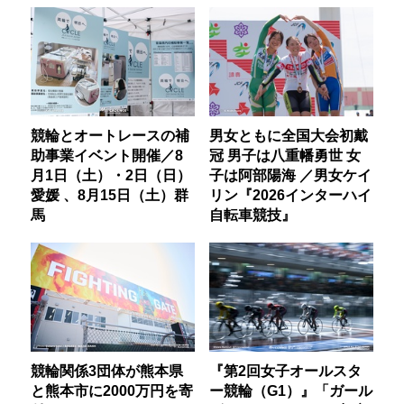
競輪とオートレースの補
男女ともに全国大会初戴
助事業イベント開催／8
冠 男子は八重幡勇世 女
月1日（土）・2日（日）
子は阿部陽海 ／男女ケイ
愛媛 、8月15日（土）群
リン『2026インターハイ
馬
自転車競技』
競輪関係3団体が熊本県
『第2回女子オールスタ
と熊本市に2000万円を寄
ー競輪（G1）』「ガール