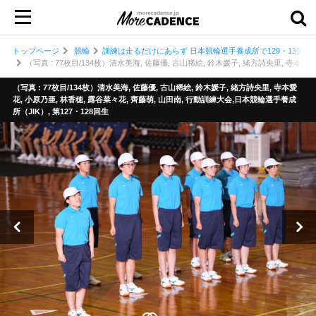
トップページ
競輪
訓練は走るだけにあらず 日本競輪選手養成所で129・130回
（写真 : 77枚目/134枚）清水美海, 佐藤優, 古山稀絵, 鈴木媛子, 緒方詩央里, 寺本愛
（写真 : 77枚目/134枚）清水美海, 佐藤優, 古山稀絵, 鈴木媛子, 緒方詩央里, 寺本愛
花, 小原乃亜, 林香穂, 露谷菜々花, 齊藤萌, 山田南, 行動訓練大会,日本競輪選手養成
所（JIK）, 第127・128回生