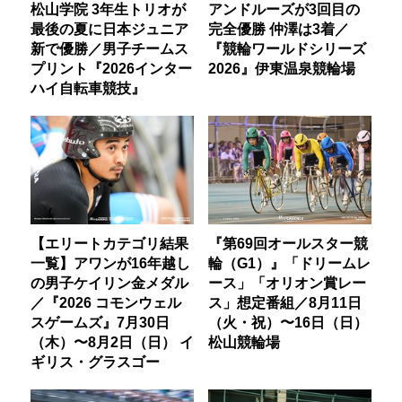
松山学院 3年生トリオが
アンドルーズが3回目の
最後の夏に日本ジュニア
完全優勝 仲澤は3着／
新で優勝／男子チームス
『競輪ワールドシリーズ
プリント『2026インター
2026』伊東温泉競輪場
ハイ自転車競技』
【エリートカテゴリ結果
『第69回オールスター競
一覧】アワンが16年越し
輪（G1）』「ドリームレ
の男子ケイリン金メダル
ース」「オリオン賞レー
／『2026 コモンウェル
ス」想定番組／8月11日
スゲームズ』7月30日
（火・祝）〜16日（日）
（木）〜8月2日（日） イ
松山競輪場
ギリス・グラスゴー