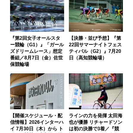
『第2回女子オールスタ
【決勝・並び予想】『第
ー競輪（G1）』「ガール
22回サマーナイトフェス
ズドリームレース」想定
ティバル（G2）』7月20
番組／8月7日（金）佐世
日（高知競輪場）
保競輪場
【開催スケジュール・配
ラインの力を発揮 太田海
信情報】2026インターハ
也が優勝 リチャードソン
イ 7月30日（木）から ト
は初の決勝で3着／『競