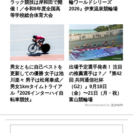
ラック競技は岸和田で開
輪ワールドシリーズ
催！／令和8年度全国高
2026』伊東温泉競輪場
等学校総合体育大会
男女ともに自己ベストを
出場予定選手発表！ 注目
更新しての優勝 女子は池
の推薦選手は？／『第42
川楽々 男子は松尾泰成／
回 共同通信社杯
男女1kmタイムトライア
（G2）』9月18日
ル『2026インターハイ自
（金）〜21日（月・祝）
転車競技』
富山競輪場
Recommended by