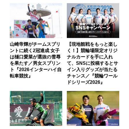
山崎帝輝がチームスプリ
【現地観戦をもっと楽し
ントに続く2冠達成 女子
く！】競輪場限定オリジ
は樋口愛菜が選抜の雪辱
ナルカードを手に入れ
を果たす／男女スプリン
て、SNSに投稿するとサ
ト『2026インターハイ自
イン入りグッズが当たる
転車競技』
チャンス／『競輪ワール
ドシリーズ2026』