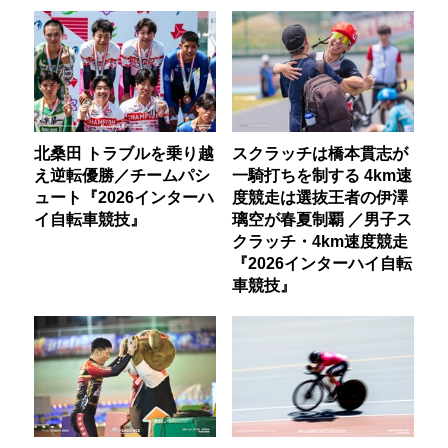
北桑田 トラブルを乗り越
スクラッチは橋本貫志が
え逆転優勝／チームパシ
一騎打ちを制する 4km速
ュート『2026インターハ
度競走は選抜王者の伊澤
イ自転車競技』
璃空が春夏制覇 ／男子ス
クラッチ・4km速度競走
『2026インターハイ自転
車競技』