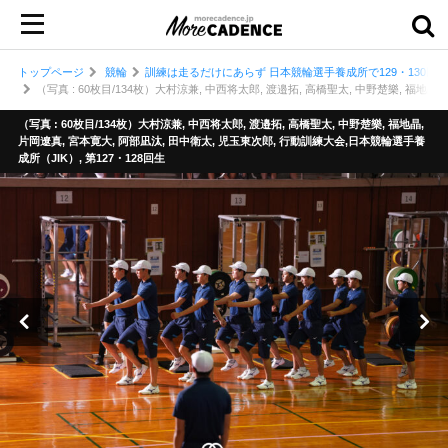
トップページ
競輪
訓練は走るだけにあらず 日本競輪選手養成所で129・130回
（写真 : 60枚目/134枚）大村涼兼, 中西将太郎, 渡邉拓, 高橋聖太, 中野楚樂, 福地晶
（写真 : 60枚目/134枚）大村涼兼, 中西将太郎, 渡邉拓, 高橋聖太, 中野楚樂, 福地晶,
片岡遼真, 宮本寛大, 阿部凪汰, 田中衛太, 児玉東次郎, 行動訓練大会,日本競輪選手養
成所（JIK）, 第127・128回生