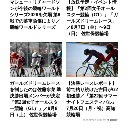
マシュー・リチャードソ
【放送予定・イベント情
ンが今後の競輪ワールド
報】『第2回女子オール
シリーズ2026を欠場 第6
スター競輪（G1）』「ガ
戦での落車負傷により／
ールズドリームレース」
競輪ワールドシリーズ
／8月7日（金）〜9日
（日） 佐世保競輪場
ガールズドリームレース
【決勝レースレポート】
を制したのは佐藤水菜 準
前で粘り続けた吉田がG2
決勝出場メンバーが決定
初優勝／『第22回サマー
『第2回女子オールスタ
ナイトフェスティバル』
ー競輪（G1）』／8月8
7月20日（月・祝）高知
日（土） 佐世保競輪場
競輪場
Recommended by