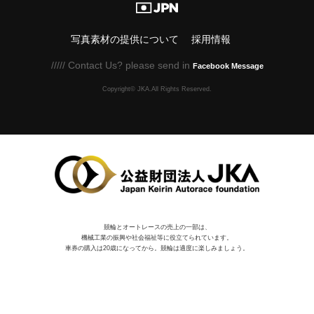
写真素材の提供について
採用情報
///// Contact Us? please send in
Facebook Message
Copyright© JKA.All Rights Reserved.
競輪とオートレースの売上の一部は、
機械⼯業の振興や社会福祉等に役⽴てられています。
車券の購入は20歳になってから。競輪は適度に楽しみましょう。