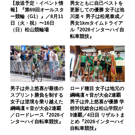
【放送予定・イベント情
男女ともに自己ベストを
報】『第69回オールスタ
更新しての優勝 女子は池
ー競輪（G1）』／8月11
川楽々 男子は松尾泰成／
日（火・祝）〜16日
男女1kmタイムトライア
（日）松山競輪場
ル『2026インターハイ自
転車競技』
男子は井上悠喜が最後の
ロード種目 女子は地元の
スプリント勝負を制する
綱嶋凜々音が大会2連覇
女子は逆境を乗り越えた
男子は井上悠喜が優勝 学
綱嶋凜々音が大会2連覇
校対抗総合は松山学院が
／ロードレース『2026イ
9連覇／4日目 リザルトま
ンターハイ自転車競技』
とめ『2026インターハイ
自転車競技』