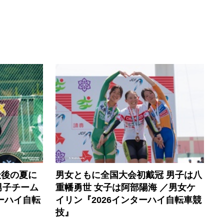
最後の夏に
男女ともに全国大会初戴冠 男子は八
男子チーム
重幡勇世 女子は阿部陽海 ／男女ケ
ーハイ自転
イリン『2026インターハイ自転車競
技』