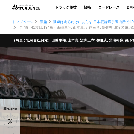
トラック競技
競輪
ロードレース
BM
トップページ
競輪
訓練は走るだけにあらず 日本競輪選手養成所で12
（写真 : 41枚目/134枚）田崎隼翔, 山本真, 近内三孝, 鶴健志, 北宅柊麻
（写真 : 41枚目/134枚）田崎隼翔, 山本真, 近内三孝, 鶴健志, 北宅柊麻, 
Share