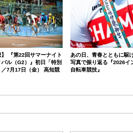
】 『第22回サマーナイト
あの日、青春とともに駆
ィバル（G2）』初日「特別
写真で振り返る『2026イ
／7月17日（金） 高知競
自転車競技』