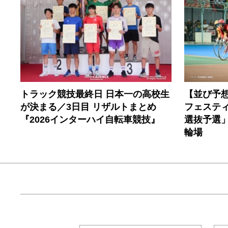
トラック競技最終日 日本一の高校生
【並び予想
が決まる／3日目 リザルトまとめ
フェステ
『2026インターハイ自転車競技』
選抜予選」
輪場