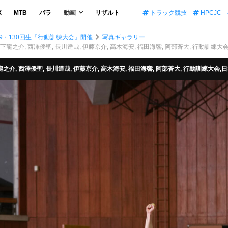
X
MTB
パラ
動画
リザルト
トラック競技
HPCJC
9・130回生『行動訓練大会』開催
写真ギャラリー
, 森下龍之介, 西澤優聖, 長川達哉, 伊藤京介, 高木海安, 福田海響, 阿部蒼大, 行動訓練大
森下龍之介, 西澤優聖, 長川達哉, 伊藤京介, 高木海安, 福田海響, 阿部蒼大, 行動訓練大会,