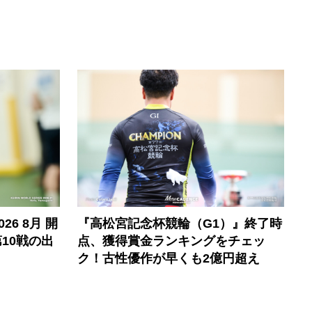
6 8月 開
『高松宮記念杯競輪（G1）』終了時
10戦の出
点、獲得賞金ランキングをチェッ
ク！古性優作が早くも2億円超え