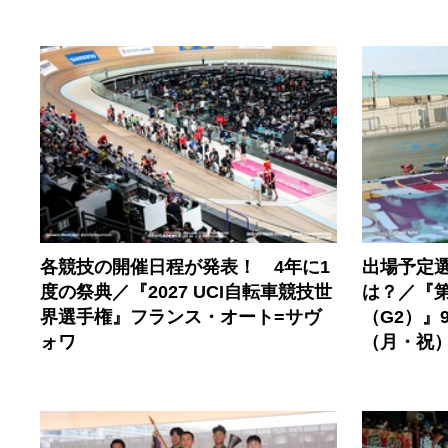
各競技の開催日程が発表！ 4年に1
出場予定
度の祭典／『2027 UCI自転車競技世
は？／『第
界選手権』フランス・オート=サヴ
（G2）』
ォワ
（月・祝