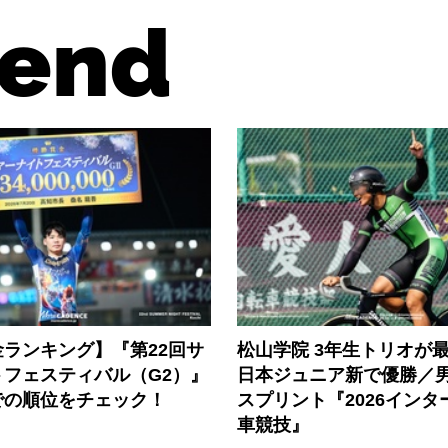
end
ランキング】『第22回サ
松山学院 3年生トリオが
トフェスティバル（G2）』
日本ジュニア新で優勝／
での順位をチェック！
スプリント『2026インタ
車競技』