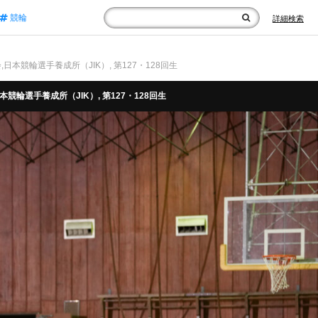
競輪
詳細検索
会,日本競輪選手養成所（JIK）, 第127・128回生
日本競輪選手養成所（JIK）, 第127・128回生