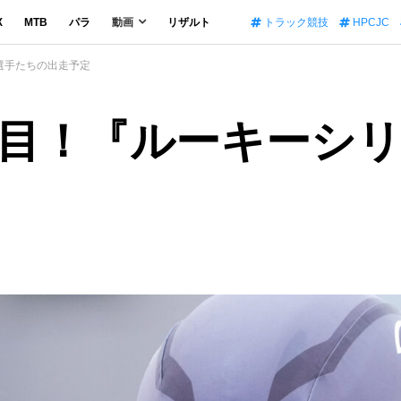
X
MTB
パラ
動画
リザルト
トラック競技
HPCJC
選手たちの出走予定
目！『ルーキーシ