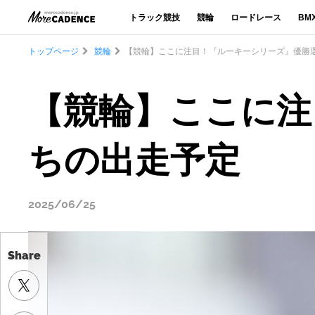
トラック競技
競輪
ロードレース
BM
トップページ
競輪
【競輪】ここに注目！『ルーキーシリーズ』優勝
Share
【競輪】ここに注
ちの出走予定
2025/06/25