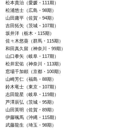
松本貴治（愛媛・111期）
松浦悠士（広島・98期）
山田庸平（佐賀・94期）
吉田拓矢（茨城・107期）
坂井洋（栃木・115期）
佐々木悠葵（群馬・115期）
和田真久留（神奈川・99期）
山口拳矢（岐阜・117期）
松井宏佑（神奈川・113期）
窓場千加頼（京都・100期）
山崎芳仁（福島・88期）
鈴木竜士（東京・107期）
志田龍星（岐阜・119期）
芦澤辰弘（茨城・95期）
山田英明（佐賀・89期）
伊藤颯馬（沖縄・115期）
武藤龍生（埼玉・98期）