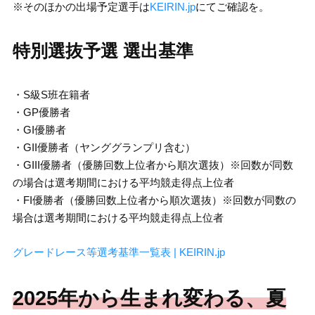
※そのほかの出場予定選手は
KEIRIN.jp
にてご確認を。
特別選抜予選 選出基準
・S級S班在籍者
・GP優勝者
・GI優勝者
・GII優勝者（ヤンググランプリ含む）
・GIII優勝者（優勝回数上位者から順次選抜）※回数が同数
の場合は選考期間における平均競走得点上位者
・FI優勝者（優勝回数上位者から順次選抜）※回数が同数の
場合は選考期間における平均競走得点上位者
グレードレース等選考基準一覧表 | KEIRIN.jp
2025年から生まれ変わる、夏