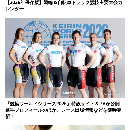
【2026年保存版】競輪＆自転車トラック競技主要大会カ
レンダー
『競輪ワールドシリーズ2026』特設サイト＆PVが公開！
選手プロフィールのほか、レース出場情報などを随時更
新！