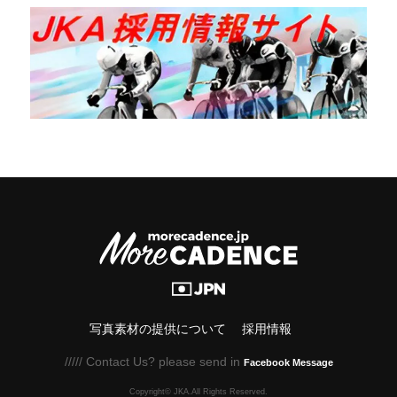
写真素材の提供について
採用情報
///// Contact Us? please send in
Facebook Message
Copyright© JKA.All Rights Reserved.