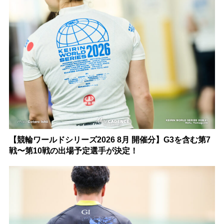
【競輪ワールドシリーズ2026 8月 開催分】G3を含む第7
戦〜第10戦の出場予定選手が決定！