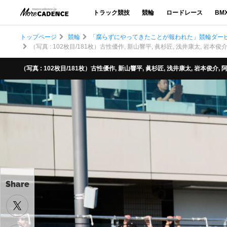
トラック競技
競輪
ロードレース
BM
トップページ
競輪
「腐らずにやってきたことが報われた」競輪ダービ
（写真 : 102枚目/181枚）古性優作, 新山響平, 眞杉匠, 浅井康太, 岩
（写真 : 102枚目/181枚）古性優作, 新山響平, 眞杉匠, 浅井康太, 岩本俊
Share