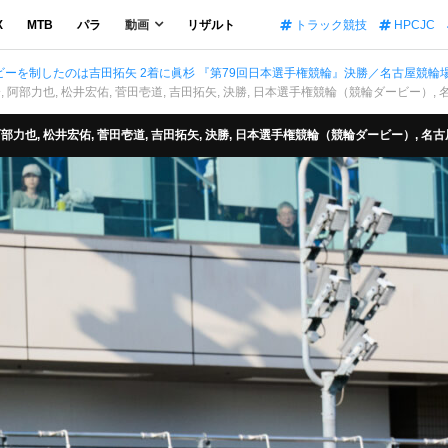
X
MTB
パラ
動画
リザルト
トラック競技
HPCJC
ーを制したのは吉田拓矢 2着に眞杉 『第79回日本選手権競輪』決勝／名古屋競輪場
本俊介, 阿部力也, 松井宏佑, 菅田壱道, 吉田拓矢, 決勝, 日本選手権競輪（競輪ダービー）,
介, 阿部力也, 松井宏佑, 菅田壱道, 吉田拓矢, 決勝, 日本選手権競輪（競輪ダービー）, 名