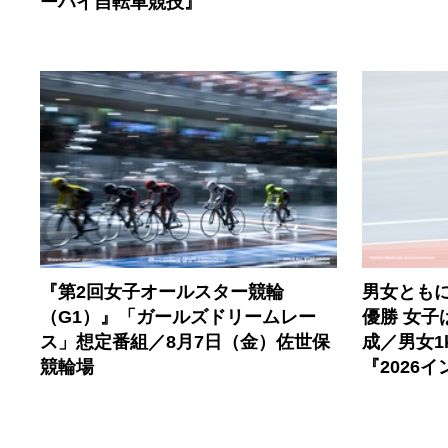
ーハイ自転車競技』
『第2回女子オールスター競輪
男女とも
（G1）』「ガールズドリームレー
優勝 女子
ス」想定番組／8月7日（金）佐世保
成／男女1
競輪場
『2026