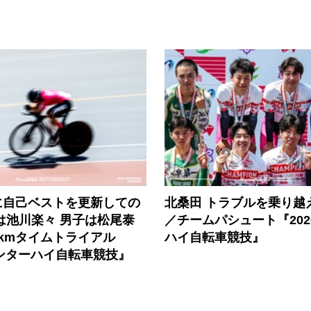
に自己ベストを更新しての
北桑田 トラブルを乗り越
は池川楽々 男子は松尾泰
／チームパシュート『202
kmタイムトライアル
ハイ自転車競技』
インターハイ自転車競技』