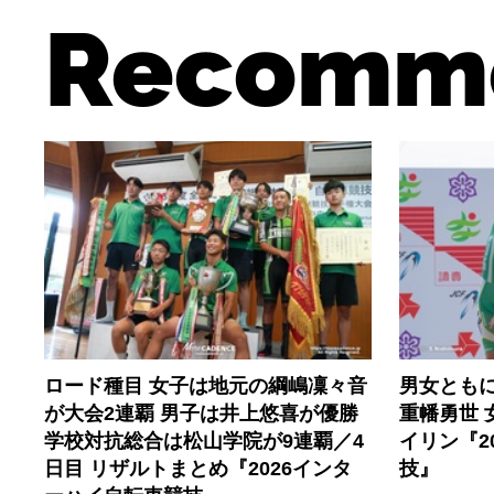
Recomm
ロード種目 女子は地元の綱嶋凜々音
男女とも
が大会2連覇 男子は井上悠喜が優勝
重幡勇世 
学校対抗総合は松山学院が9連覇／4
イリン『2
日目 リザルトまとめ『2026インタ
技』