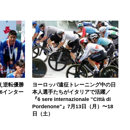
え逆転優勝
ヨーロッパ遠征トレーニング中の日
6インター
本人選手たちがイタリアで活躍／
『6 sere internazionale "Città di
Pordenone"』7月13日（月）〜18
日（土）