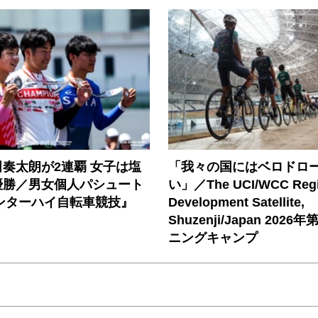
奏太朗が2連覇 女子は塩
「我々の国にはベロドロ
優勝／男女個人パシュート
い」／The UCI/WCC Regi
インターハイ自転車競技』
Development Satellite,
Shuzenji/Japan 202
ニングキャンプ