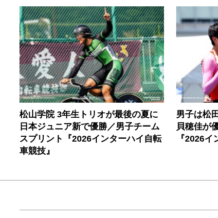
松山学院 3年生トリオが最後の夏に
男子は松田
日本ジュニア新で優勝／男子チーム
貝穂佳が
スプリント『2026インターハイ自転
『2026
車競技』