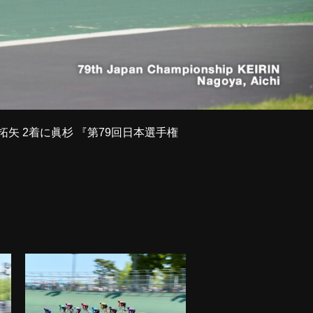
拓矢 2着に眞杉 『第79回日本選手権