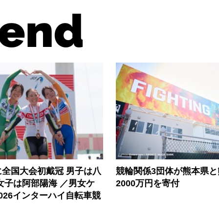
end
に全国大会初戴冠 男子は八
競輪関係3団体が熊本県と
女子は阿部陽海 ／男女ケ
2000万円を寄付
026インターハイ自転車競