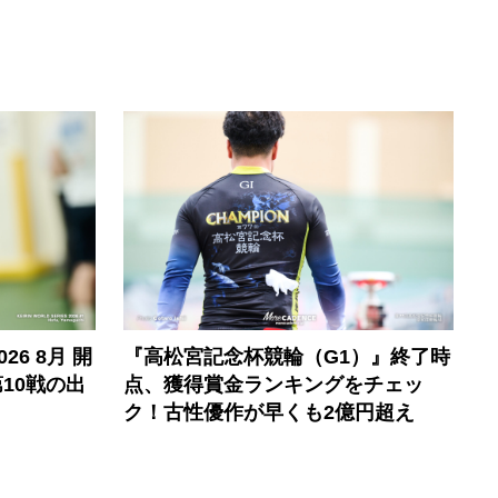
6 8月 開
『高松宮記念杯競輪（G1）』終了時
10戦の出
点、獲得賞金ランキングをチェッ
ク！古性優作が早くも2億円超え