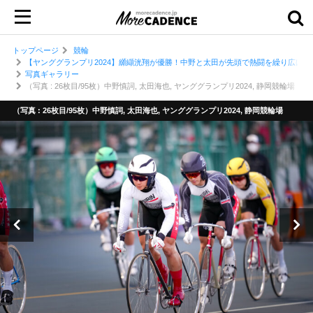
トップページ
競輪
【ヤンググランプリ2024】纐纈洸翔が優勝！中野と太田が先頭で熱闘を繰り広げる
写真ギャラリー
（写真 : 26枚目/95枚）中野慎詞, 太田海也, ヤンググランプリ2024, 静岡競輪場
（写真 : 26枚目/95枚）中野慎詞, 太田海也, ヤンググランプリ2024, 静岡競輪場