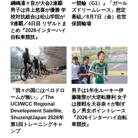
綱嶋凜々音が大会2連覇
ー競輪（G1）』「ガール
男子は井上悠喜が優勝 学
ズドリームレース」想定
校対抗総合は松山学院が
番組／8月7日（金）佐世
9連覇／4日目 リザルトま
保競輪場
とめ『2026インターハイ
自転車競技』
「我々の国にはベロドロ
男子は1年生ルーキー伊
ームが無い」／The
藤隆聖が大逆転勝利 女子
UCI/WCC Regional
は接戦を大谷奈々が制す
Development Satellite,
る／男女ポイントレース
Shuzenji/Japan 2026年
『2026インターハイ自転
第1回トレーニングキャ
車競技』
ンプ