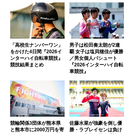
「高校生ナンバーワン」
男子は松田奏太朗が2連
をかけた4日間『2026イ
覇 女子は塩貝穂佳が優勝
ンターハイ自転車競技』
／男女個人パシュート
競技結果まとめ
『2026インターハイ自転
車競技』
競輪関係3団体が熊本県
佐藤水菜が強豪を倒し優
と熊本市に2000万円を寄
勝・ラブレイセンは負け