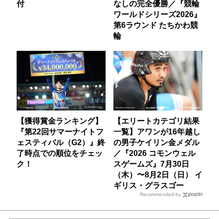
付
なしの完全優勝／『競輪
ワールドシリーズ2026』
第6ラウンド たちかわ競
輪
【獲得賞金ランキング】
【エリートカテゴリ結果
『第22回サマーナイトフ
一覧】アワンが16年越し
ェスティバル（G2）』終
の男子ケイリン金メダル
了時点での順位をチェッ
／『2026 コモンウェル
ク！
スゲームズ』7月30日
（木）〜8月2日（日） イ
ギリス・グラスゴー
Recommended by