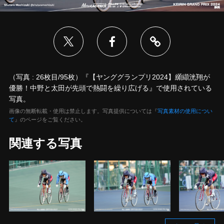
（写真 : 26枚目/95枚）『【ヤンググランプリ2024】纐纈洸翔が
優勝！中野と太田が先頭で熱闘を繰り広げる』で使用されている
写真。
画像の無断転載・使用は禁止します。写真提供については『
写真素材の使用につい
て
』のページをご覧ください。
関連する写真